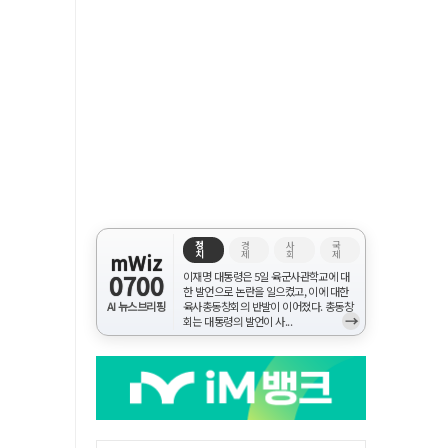
정
경
사
국
치
제
회
제
mWiz
0700
이재명 대통령은 5일 육군사관학교에 대
한 발언으로 논란을 일으켰고, 이에 대한
AI 뉴스브리핑
육사총동창회의 반발이 이어졌다. 총동창
→
회는 대통령의 발언이 사...