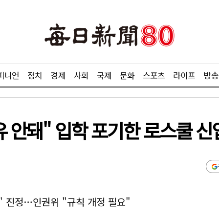
피니언
정치
경제
사회
국제
문화
스포츠
라이프
방송
유 안돼" 입학 포기한 로스쿨 
 진정…인권위 "규칙 개정 필요"