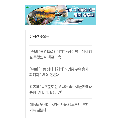
실시간 주요뉴스
[속보] "용병으로 받아줘"…광주 병무청서 경
찰 폭행한 40대男 구속
[속보] '아동 성매매 혐의' 최영중 구속 송치…
피해자 1명 더 있었다
장동혁 "법조문도 안 봤다는 李…대한민국 대
통령 맞나, 역대급 망언"
태풍도 못 꺾는 폭염…서울 39도 찍나, 역대
기록 넘본다