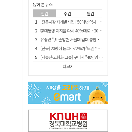
많이 본 뉴스
일간
주간
월간
[전통시장 재개발사업] '50여년 역사' 수성시장 자리에 25층 주상복합 들어선다
李대통령 지지율 다시 40%대로…20대는 18.8%p 급락
유승민 "尹 졸업한 서울대 법대·충암고도 없애야"…李 육사 통합 직격
[단독] 20명에 묻고…72%가 '보완수사권 폐지'?
[저출산·고령화 그늘] 구미시 "40만명 사수" 고령군 "3만명대 회복"
[전통시장 재개발사업] 신천시장 재개발, 준공 후에도 소송전
더보기
李대통령 "육사 출신이 또 쿠데타 할 수도"…육사 총동창회 "정치적 보복"
안동-사가에, "50년 우정 넘어 미래 50년 함께 연다"
[인사]경상북도
"김용민, 흑백논리로 세상 보는 듯" 검찰 내부서 지탄