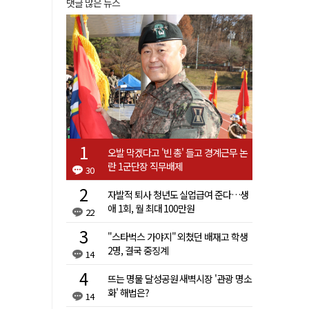
댓글 많은 뉴스
오발 막겠다고 '빈 총' 들고 경계근무 논
란 1군단장 직무배제
30
자발적 퇴사 청년도 실업급여 준다…생
애 1회, 월 최대 100만원
22
"스타벅스 가야지" 외쳤던 배재고 학생
2명, 결국 중징계
14
뜨는 명물 달성공원 새벽시장 '관광 명소
화' 해법은?
14