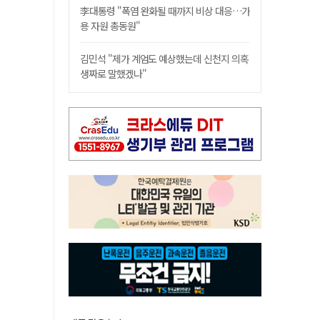
李대통령 "폭염 완화될 때까지 비상 대응…가
용 자원 총동원"
김민석 "제가 계엄도 예상했는데 신천지 의혹
생짜로 말했겠나"