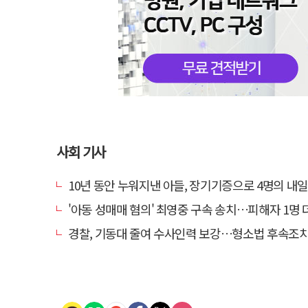
사회 기사
10년 동안 누워지낸 아들, 장기기증으로 4명의 내일을
'아동 성매매 혐의' 최영중 구속 송치…피해자 1명 
경찰, 기동대 줄여 수사인력 보강…형소법 후속조