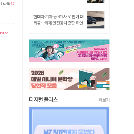
현대차·기아 등 4개사 51만여 대
리콜…화재·안전장치 결함 확인
디지털 플러스
더보기