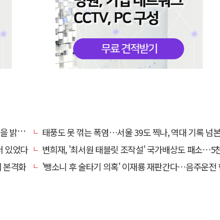
 밝혔다
태풍도 못 꺾는 폭염…서울 39도 찍나, 역대 기록 넘
더 있었다
변희재, '최서원 태블릿 조작설' 국가배상도 패소…5천만원 청구
치 본격화
'뺑소니 후 술타기 의혹' 이재룡 재판간다…음주운전 혐의 