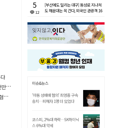
[부산에도 밀리는 대구] 동성로 지나쳐
도 해운대는 꼭 간다, 외국인 관광객 16
12
배 차이
본다
이슈&뉴스
 기각
'아동 성매매 혐의' 최영중 구속
제외
송치…피해자 1명 더 있었다
코스피, 2%대 하락…SK하이닉
스 6%대 약세