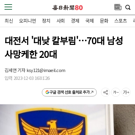
최신
오피니언
정치
사회
경제
국제
문화
스포츠
대전서 '대낮 칼부림'…70대 남성
사망케한 20대
김세연 기자
ksy121@imaeil.com
입력 2023-12-03 16:01:26
구글 검색 선호 출처로 추가