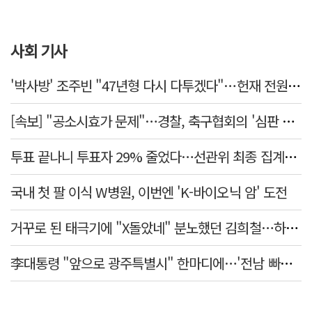
사회 기사
'박사방' 조주빈 "47년형 다시 다투겠다"…헌재 전원일치 기각
[속보] "공소시효가 문제"…경찰, 축구협회의 '심판 성접대' 수사 여부 검토한다
투표 끝나니 투표자 29% 줄었다…선관위 최종 집계서 수백명 '증발'
국내 첫 팔 이식 W병원, 이번엔 'K-바이오닉 암' 도전
거꾸로 된 태극기에 "X돌았네" 분노했던 김희철…하루만에 사과
李대통령 "앞으로 광주특별시" 한마디에…'전남 빠진 약칭' 논란 재점화