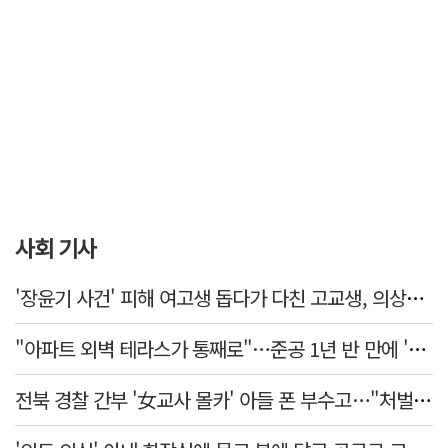
사회 기사
'장윤기 사건' 피해 여고생 돕다가 다친 고교생, 의상자 인정
"아파트 외벽 테라스가 통째로"…준공 1년 반 만에 '아찔 사고'
전북 경찰 간부 '女교사 몰카' 아들 폰 부수고…"처벌 못하는 사안" 내부망에 글