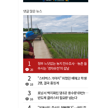
댓글 많은 뉴스
정부 느닷없는 농지 전수조사…농촌 들
쑤시는 '경자유전'의 칼날
28
"스타벅스 가야지" 외쳤던 배재고 학생
2명, 결국 중징계
18
호남서 백지화된 댐 6곳 용수량 69만t…
반도체 클러스터 필요량 넘는다
16
"부동산도 주식도 잘못했다"…국민 절