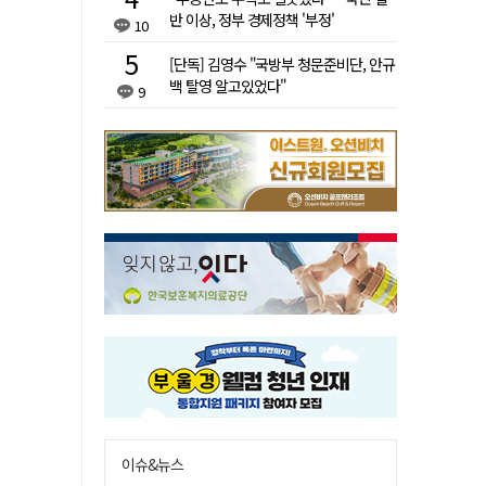
반 이상, 정부 경제정책 '부정'
10
[단독] 김영수 "국방부 청문준비단, 안규
백 탈영 알고있었다"
9
이슈&뉴스