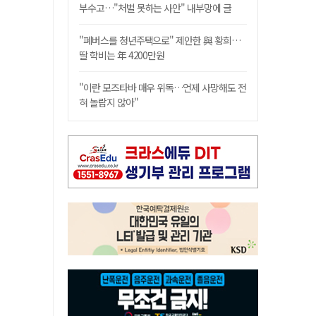
부수고…"처벌 못하는 사안" 내부망에 글
"폐버스를 청년주택으로" 제안한 與 황희…
딸 학비는 年 4200만원
"이란 모즈타바 매우 위독…언제 사망해도 전
혀 놀랍지 않아"