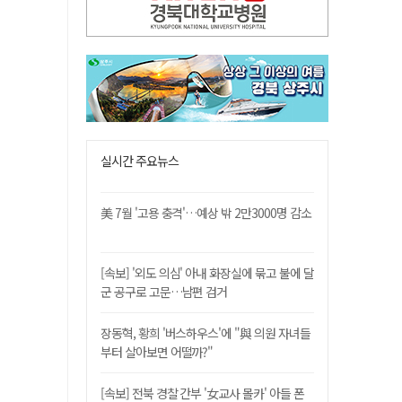
실시간 주요뉴스
美 7월 '고용 충격'…예상 밖 2만3000명 감소
[속보] '외도 의심' 아내 화장실에 묶고 불에 달
군 공구로 고문…남편 검거
장동혁, 황희 '버스하우스'에 "與 의원 자녀들
부터 살아보면 어떨까?"
[속보] 전북 경찰 간부 '女교사 몰카' 아들 폰