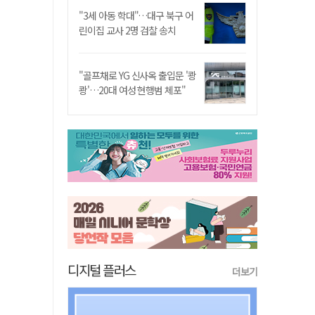
"3세 아동 학대"…대구 북구 어
린이집 교사 2명 검찰 송치
"골프채로 YG 신사옥 출입문 '쾅
쾅'…20대 여성 현행범 체포"
디지털 플러스
더보기