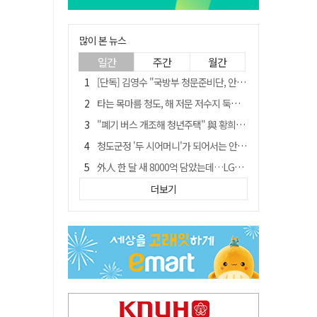
많이 본 뉴스
일간
주간
월간
[단독] 김영수 "국방부 청문준비단, 안규백 탈영 알고있었다"
타는 목마름 청도, 해 저문 저수지 둑에 군수가 서 있었다
"폐기 버스 개조해 청년주택" 與 황희…'딸 학비는 年 4200만원'
청도군정 '두 시어머니'가 되어서는 안된다
外人 한 달 새 8000억 담았는데…LG이노텍 목표주가는 왜 엇갈릴까
임시휴업 들어갔던 홈플러스 영주점, 7일 영업 재개…지하 1층만 운영
더보기
신세계사이먼, 대구 아울렛 토지매매 계약 체결… 사업 본궤도
SK하이닉스, 주당 375원 분기 배당 공시…"3분기 중 주주환원 방안 확정"
이의준 전 경북도 새마을봉사과장, 제28대 울릉군 부군수 취임
"상법개정해도 주주가 '봉'"…하이닉스 솔리다임 상장설에 술렁[개미와글와글]