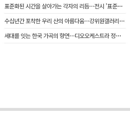
표준화된 시간을 살아가는 각자의 리듬…전시 '표준시차'
수십년간 포착한 우리 산의 아름다움…강위원갤러리 '팔공·지리展' 개최
세대를 잇는 한국 가곡의 향연…디오오케스트라 정기연주회 '노래의 날개 위에'