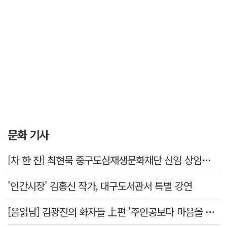
문화 기사
[차 한 잔] 최현묵 중구도심재생문화재단 신임 상임이사 "서문시장·경상감영 등 지역 자원 활용…문화의 일상화"
'인간시장' 김홍신 작가, 대구도서관서 특별 강연
[음읽남] 김광진의 화자들 上편 '주인공보다 마음을 쓴 사람'