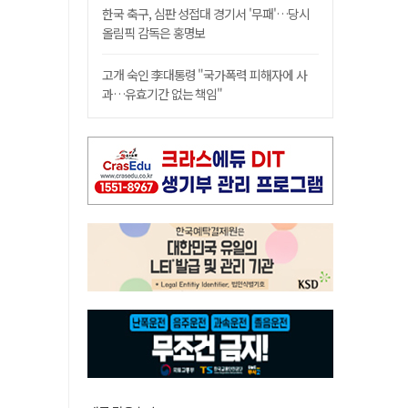
한국 축구, 심판 성접대 경기서 '무패'…당시
올림픽 감독은 홍명보
고개 숙인 李대통령 "국가폭력 피해자에 사
과…유효기간 없는 책임"