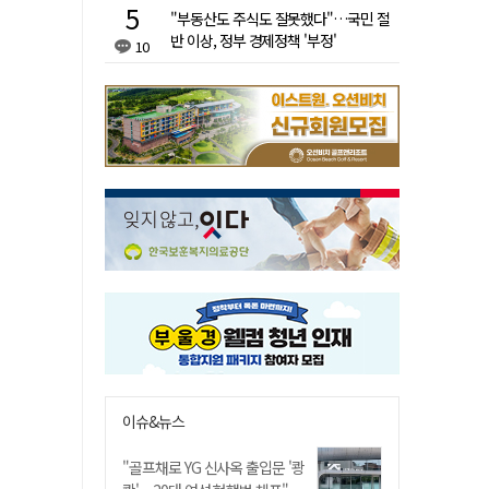
"부동산도 주식도 잘못했다"…국민 절
반 이상, 정부 경제정책 '부정'
10
이슈&뉴스
"골프채로 YG 신사옥 출입문 '쾅