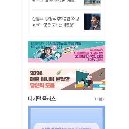
쾅'…20대 여성 현행범 체포"
안철수 "李정부 주택공급 '어닝
쇼크'…공급 포기한 대통령"
디지털 플러스
더보기