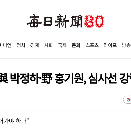
피니언
정치
경제
사회
국제
문화
스포츠
라이프
방송
 박정하·野 홍기원, 심사선 강
들어가야 하나"