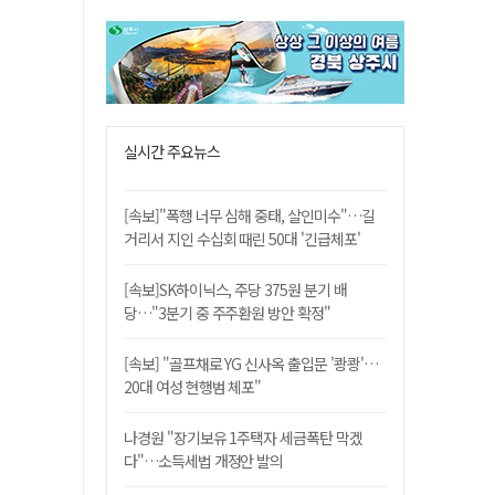
실시간 주요뉴스
[속보]"폭행 너무 심해 중태, 살인미수"…길
거리서 지인 수십회 때린 50대 '긴급체포'
[속보]SK하이닉스, 주당 375원 분기 배
당…"3분기 중 주주환원 방안 확정"
[속보] "골프채로 YG 신사옥 출입문 '쾅쾅'…
20대 여성 현행범 체포"
나경원 "장기보유 1주택자 세금폭탄 막겠
다"…소득세법 개정안 발의