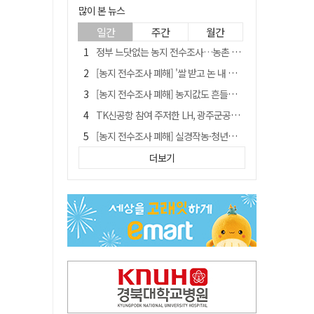
많이 본 뉴스
일간
주간
월간
정부 느닷없는 농지 전수조사…농촌 들쑤시는 '경자유전'의 칼날
[농지 전수조사 폐해] '쌀 받고 논 내 준' 도지농 이제 어쩌나?
[농지 전수조사 폐해] 농지값도 흔들리나…"도지 막히면 헐값 매물 나올 수도"
TK신공항 참여 주저한 LH, 광주군공항 사업에는 앞장
[농지 전수조사 폐해] 실경작농·청년농 부담도 커진다
[단독] 김영수 "국방부 청문준비단, 안규백 탈영 알고있었다"
더보기
[기고] 대구 미래는 금호강·팔공산에 있다
청도군정 '두 시어머니'가 되어서는 안된다
홈플러스 다시 문 연다… 대구경북 매장도 재개장 준비 돌입
"상법개정해도 주주가 '봉'"…하이닉스 솔리다임 상장설에 술렁[개미와글와글]