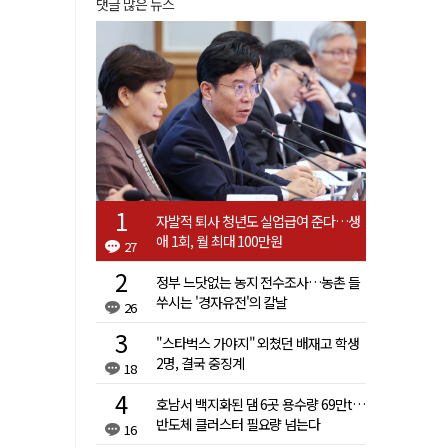
댓글 많은 뉴스
자발적 퇴사 청년도 실업급여 준다…생
애 1회, 월 최대 100만원
27
정부 느닷없는 농지 전수조사…농촌 들
쑤시는 '경자유전'의 칼날
26
"스타벅스 가야지" 외쳤던 배재고 학생
2명, 결국 중징계
18
호남서 백지화된 댐 6곳 용수량 69만t…
반도체 클러스터 필요량 넘는다
16