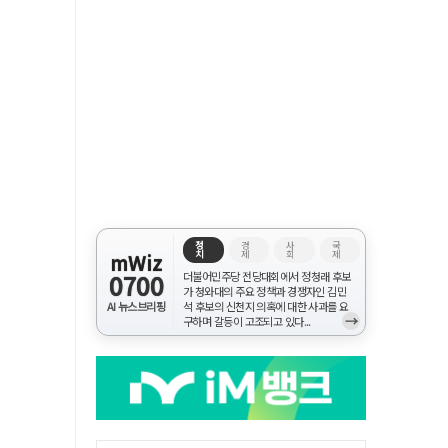
정
경
사
국
치
제
회
제
mWiz
0700
더불어민주당 전당대회에서 정청래 후보
가 청와대의 주요 정책과 경쟁자인 김민
AI 뉴스브리핑
석 후보의 신천지 의혹에 대한 사과를 요
→
구하며 갈등이 고조되고 있다...