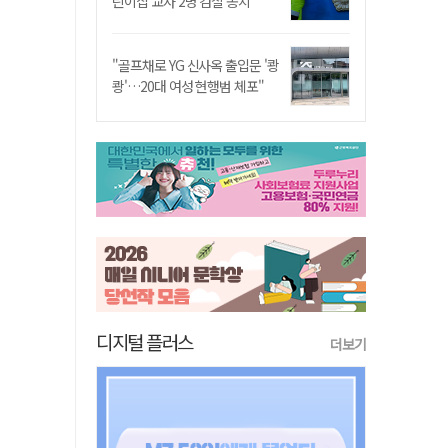
린이집 교사 2명 검찰 송치
"골프채로 YG 신사옥 출입문 '쾅
쾅'…20대 여성 현행범 체포"
디지털 플러스
더보기