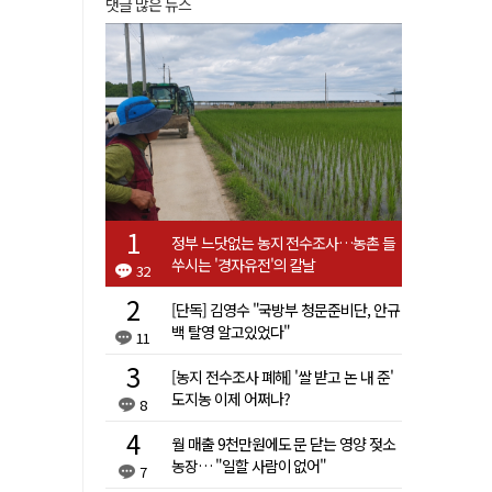
댓글 많은 뉴스
정부 느닷없는 농지 전수조사…농촌 들
쑤시는 '경자유전'의 칼날
32
[단독] 김영수 "국방부 청문준비단, 안규
백 탈영 알고있었다"
11
[농지 전수조사 폐해] '쌀 받고 논 내 준'
도지농 이제 어쩌나?
8
월 매출 9천만원에도 문 닫는 영양 젖소
농장… "일할 사람이 없어"
7