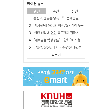
많이 본 뉴스
일간
주간
월간
홍준표, 한동훈 맹폭…"조선제일껌, 권력에 살고 권력에 죽었다"
[시사뒷담] MOU의 함정, 협약식이 투자 확정은 아니긴 해
'심판 성접대' 논란 축구협회 결국 사과…"깊이 반성, 쇄신하겠다"
"내로남불·탁상공론"…황희 '버스 청년주택' 제안에 與 내부서도 쓴소리
김민석, 與전당대회 제주·인천 당원투표서 승리…누적 득표는 '초박빙'
"경로당 통장에 비밀번호가 적혀 있다"…전국 돌며 경로당 13곳 턴 30대 구속
더보기
예안향교 대성전, '국가지정 보물로 지정'
"침대에 결박, 탈진"…평생 교회서 산 11세 남아, 병원 이송 끝 숨져
휠체어 환자 발로 밀어 숨지게 한 70대 간병인…2심도 집행유예
[금주의 이슈] 하늘의 외계인, 바다의 귀향자…영화 '호프'와 '오디세이'