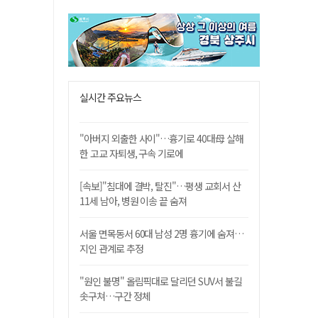
실시간 주요뉴스
"아버지 외출한 사이"…흉기로 40대母 살해
한 고교 자퇴생, 구속 기로에
[속보]"침대에 결박, 탈진"…평생 교회서 산
11세 남아, 병원 이송 끝 숨져
서울 면목동서 60대 남성 2명 흉기에 숨져…
지인 관계로 추정
"원인 불명" 올림픽대로 달리던 SUV서 불길
솟구쳐…구간 정체