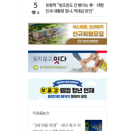
장동혁 "법조문도 안 봤다는 李…대한
민국 대통령 맞나, 역대급 망언"
6
이슈&뉴스
"3세 아동 학대"…대구 북구 어