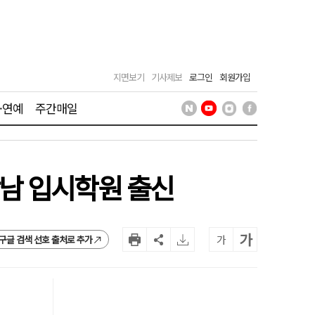
지면보기
기사제보
로그인
회원가입
·연예
주간매일
남 입시학원 출신
가
가
구글 검색 선호 출처로 추가