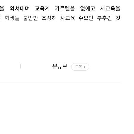
킬'을 외쳐대며 교육계 카르텔을 없애고 사교육을
 학생들 불안만 조성해 사교육 수요만 부추긴 것
유튜브
구독 +