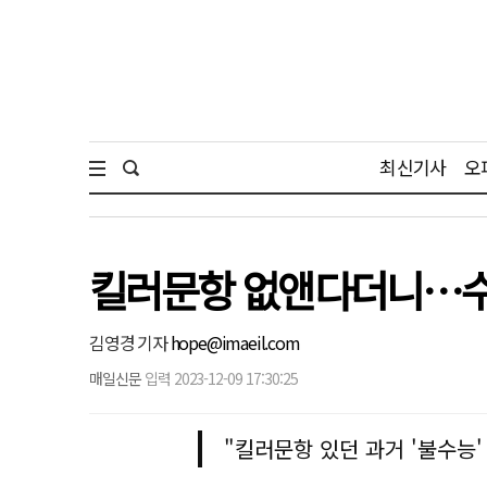
최신기사
오
킬러문항 없앤다더니…수능
김영경 기자
hope@imaeil.com
매일신문
입력 2023-12-09 17:30:25
"킬러문항 있던 과거 '불수능