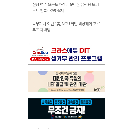
전남 여수 오동도 해상서 5명 탄 유람용 모터
보트 전복…2명 숨져
막무가내 이란 "美, MOU 위반 배상해야 호르
무즈 재개방"