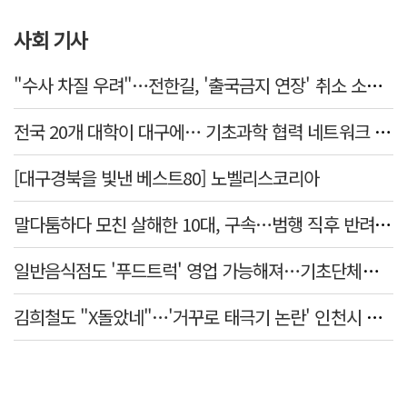
사회 기사
"수사 차질 우려"…전한길, '출국금지 연장' 취소 소송 패소
전국 20개 대학이 대구에… 기초과학 협력 네트워크 출범하다
[대구경북을 빛낸 베스트80] 노벨리스코리아
말다툼하다 모친 살해한 10대, 구속…범행 직후 반려견도 죽여
일반음식점도 '푸드트럭' 영업 가능해져…기초단체별 조례 개정 움직임
김희철도 "X돌았네"…'거꾸로 태극기 논란' 인천시 현수막, 이틀 만에 철거