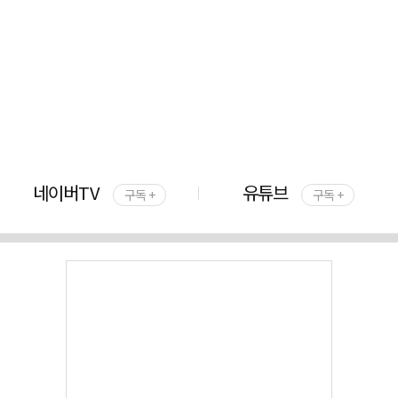
네이버TV
유튜브
구독 +
구독 +