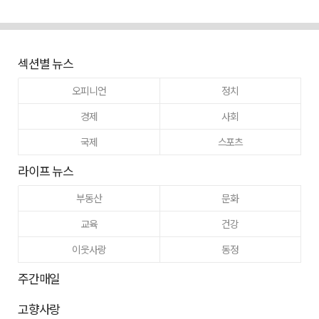
섹션별 뉴스
오피니언
정치
경제
사회
국제
스포츠
라이프 뉴스
부동산
문화
교육
건강
이웃사랑
동정
주간매일
고향사랑