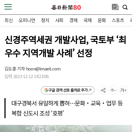
최신
오피니언
정치
사회
경제
국제
문화
스포츠
신경주역세권 개발사업, 국토부 ‘최
우수 지역개발 사례’ 선정
김도훈 기자
hoon@imaeil.com
입력 2023-12-12 14:23:06
구글 검색 선호 출처로 추가
대구경북서 유일하게 뽑혀…문화‧교육‧업무 등
복합 신도시 조성 ‘호평’