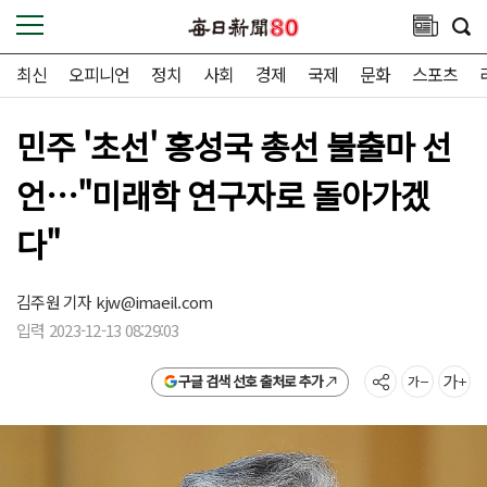
최신
오피니언
정치
사회
경제
국제
문화
스포츠
민주 '초선' 홍성국 총선 불출마 선
언…"미래학 연구자로 돌아가겠
다"
김주원 기자
kjw@imaeil.com
입력 2023-12-13 08:29:03
구글 검색 선호 출처로 추가