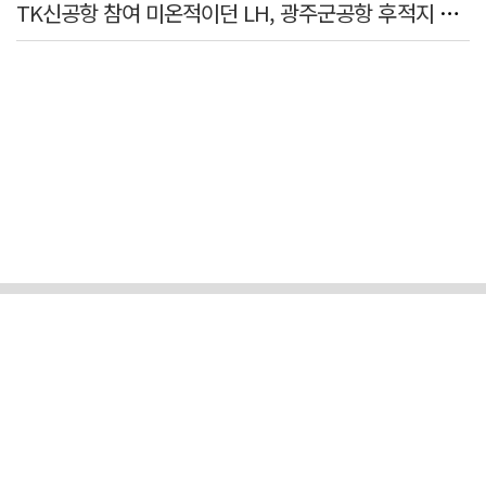
TK신공항 참여 미온적이던 LH, 광주군공항 후적지 조성 앞장