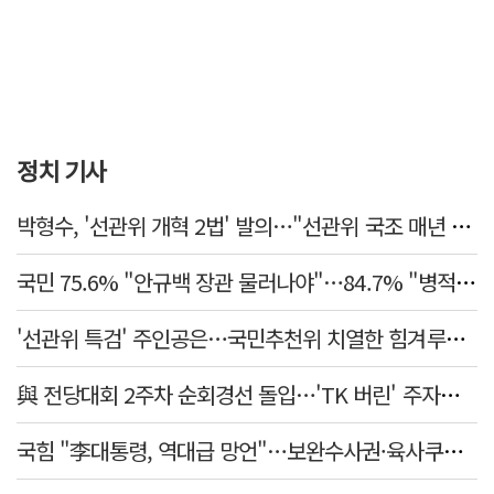
정치 기사
박형수, '선관위 개혁 2법' 발의…"선관위 국조 매년 실시"
국민 75.6% "안규백 장관 물러나야"…84.7% "병적기록부 공개해야"
'선관위 특검' 주인공은…국민추천위 치열한 힘겨루기 나설 듯
與 전당대회 2주차 순회경선 돌입…'TK 버린' 주자들 향배는?
국힘 "李대통령, 역대급 망언"…보완수사권·육사쿠데타·세제개편안·ETF '맹공'