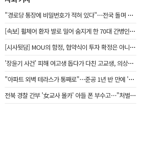
"경로당 통장에 비밀번호가 적혀 있다"…전국 돌며 경로당 13곳 턴 30대 구속
[속보] 휠체어 환자 발로 밀어 숨지게 한 70대 간병인…2심도 집행유예
[시사뒷담] MOU의 함정, 협약식이 투자 확정은 아니긴 해
'장윤기 사건' 피해 여고생 돕다가 다친 고교생, 의상자 인정
"아파트 외벽 테라스가 통째로"…준공 1년 반 만에 '아찔 사고'
전북 경찰 간부 '女교사 몰카' 아들 폰 부수고…"처벌 못하는 사안" 내부망에 글