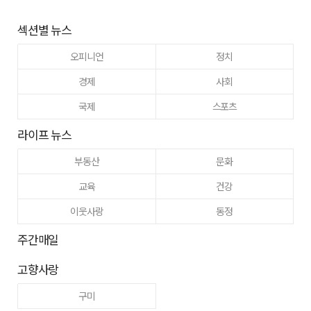
섹션별 뉴스
오피니언
정치
경제
사회
국제
스포츠
라이프 뉴스
부동산
문화
교육
건강
이웃사랑
동정
주간매일
고향사랑
구미