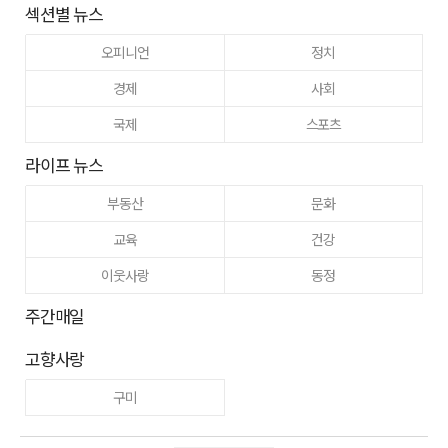
섹션별 뉴스
오피니언
정치
경제
사회
국제
스포츠
라이프 뉴스
부동산
문화
교육
건강
이웃사랑
동정
주간매일
고향사랑
구미