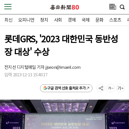
최신
오피니언
정치
사회
경제
국제
문화
스포츠
롯데GRS, '2023 대한민국 동반성
장 대상' 수상
전지선 디지털매일 기자
jjseon@imaeil.com
입력 2023-12-13 15:40:17
구글 검색 선호 출처로 추가