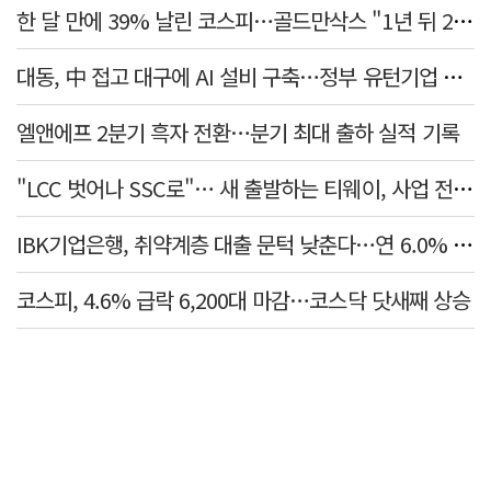
한 달 만에 39% 날린 코스피…골드만삭스 "1년 뒤 2배" 예상, 왜?
대동, 中 접고 대구에 AI 설비 구축…정부 유턴기업 선정 임
엘앤에프 2분기 흑자 전환…분기 최대 출하 실적 기록
"LCC 벗어나 SSC로"… 새 출발하는 티웨이, 사업 전략 발표
IBK기업은행, 취약계층 대출 문턱 낮춘다…연 6.0% 'i-ONE 햇살론 특례보증' 비대면 출시
코스피, 4.6% 급락 6,200대 마감…코스닥 닷새째 상승