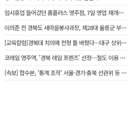
임시휴업 들어갔던 홈플러스 영주점, 7일 영업 재개…지하 1층만 운영
이의준 전 경북도 새마을봉사과장, 제28대 울릉군 부군수 취임
[교육칼럼]경북대 치의예 전형 틀 바꿨다…대구 상위권 수시 지원 전략 '격랑' 속으로
코레일 영주역, '경북 레일 프렌즈' 선정…철도 이용 우수고객 감사 행사 마련
[속보] 합수본, '통계 조작' 서울·경기·충북 선관위 등 추가 압수수색