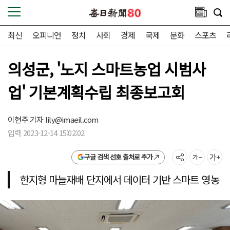
최신
오피니언
정치
사회
경제
국제
문화
스포츠
의성군, '노지 스마트농업 시범사
업' 기본계획수립 최종보고회
이현주 기자
lily@imaeil.com
입력 2023-12-14 15:02:02
구글 검색 선호 출처로 추가
한지형 마늘재배 단지에서 데이터 기반 스마트 영농