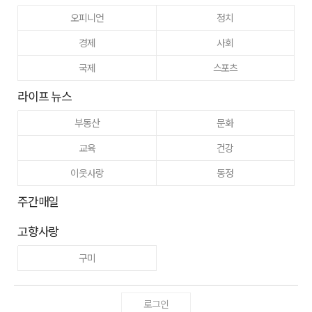
오피니언
정치
경제
사회
국제
스포츠
라이프 뉴스
부동산
문화
교육
건강
이웃사랑
동정
주간매일
고향사랑
구미
로그인