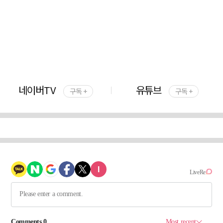
네이버TV
유튜브
구독 +
구독 +