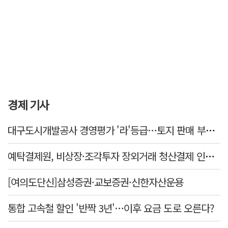
경제 기사
대구도시개발공사 경영평가 '라'등급…토지 판매 부진에 1년 만에 두 단계 '뚝'
예탁결제원, 비상장·조각투자 장외거래 청산결제 인프라 구축 착수…연내 가동
[여의도단신]삼성증권·교보증권·신한자산운용
통합 고속철 할인 '반짝 3년'…이후 요금 도로 오른다?