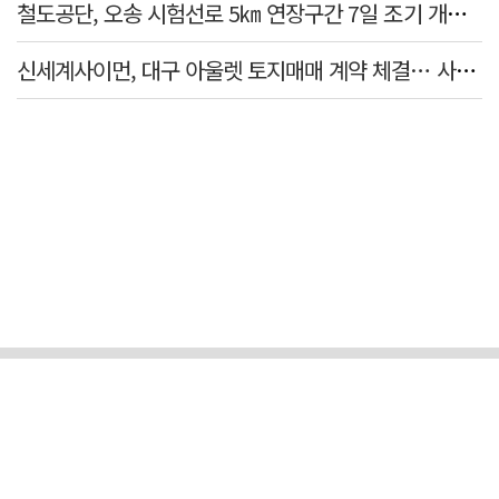
철도공단, 오송 시험선로 5㎞ 연장구간 7일 조기 개통…LA 메트로 사업 지원
신세계사이먼, 대구 아울렛 토지매매 계약 체결… 사업 본궤도