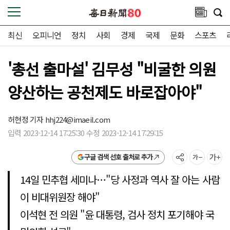
최신
오피니언
정치
사회
경제
국제
문화
스포츠
'총선 출마설' 김무성 "비굴한 의원
양산하는 공천제도 바로잡아야"
허현정 기자
hhj224@imaeil.com
입력 2023-12-14 17:25:30 수정 2023-12-14 17:29:15
구글 검색 선호 출처로 추가
14일 민추협 세미나…"당 사정과 역사 잘 아는 사람
이 비대위원장 해야"
이석현 전 의원 "윤 대통령, 검사 정치 포기해야 국