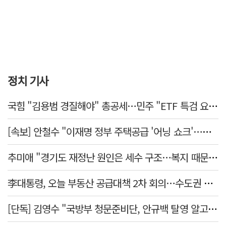
정치 기사
국힘 "김용범 경질해야" 총공세…민주 "ETF 특검 요구는 마타도어"
[속보] 안철수 "이재명 정부 주택공급 '어닝 쇼크'…공급 포기한 대통령"
추미애 "경기도 재정난 원인은 세수 구조…복지 때문 아냐"
李대통령, 오늘 부동산 공급대책 2차 회의…수도권 공급안 논의
[단독] 김영수 "국방부 청문준비단, 안규백 탈영 알고있었다"