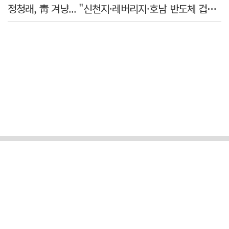
정청래, 靑 겨냥... "신천지·레버리지·호남 반도체 겁박 사과하라"