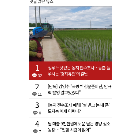
댓글 많은 뉴스
정부 느닷없는 농지 전수조사…농촌 들
쑤시는 '경자유전'의 칼날
32
[단독] 김영수 "국방부 청문준비단, 안규
백 탈영 알고있었다"
11
[농지 전수조사 폐해] '쌀 받고 논 내 준'
도지농 이제 어쩌나?
8
월 매출 9천만원에도 문 닫는 영양 젖소
농장… "일할 사람이 없어"
7