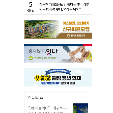
장동혁 "법조문도 안 봤다는 李…대한
민국 대통령 맞나, 역대급 망언"
6
이슈&뉴스
"3세 아동 학대"…대구 북구 어