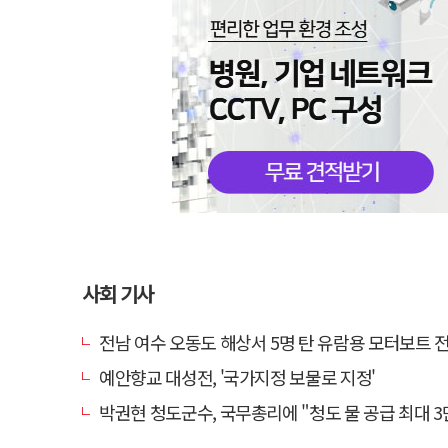
사회 기사
전남 여수 오동도 해상서 5명 탄 유람용 모터보트 전복…2
예안향교 대성전, '국가지정 보물로 지정'
박권현 청도군수, 국무총리에 "청도 물 공급 최대 3만t 늘