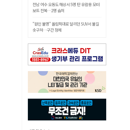
전남 여수 오동도 해상서 5명 탄 유람용 모터
보트 전복…2명 숨져
"원인 불명" 올림픽대로 달리던 SUV서 불길
솟구쳐…구간 정체