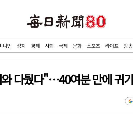
피니언
정치
경제
사회
국제
문화
스포츠
라이프
방송
와 다퉜다"…40여분 만에 귀가 