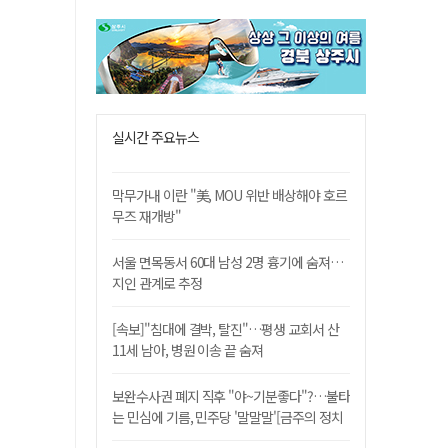
실시간 주요뉴스
막무가내 이란 "美, MOU 위반 배상해야 호르
무즈 재개방"
서울 면목동서 60대 남성 2명 흉기에 숨져…
지인 관계로 추정
[속보]"침대에 결박, 탈진"…평생 교회서 산
11세 남아, 병원 이송 끝 숨져
보완수사권 폐지 직후 "야~기분좋다"?…불타
는 민심에 기름, 민주당 '말말말'[금주의 정치
舌전]