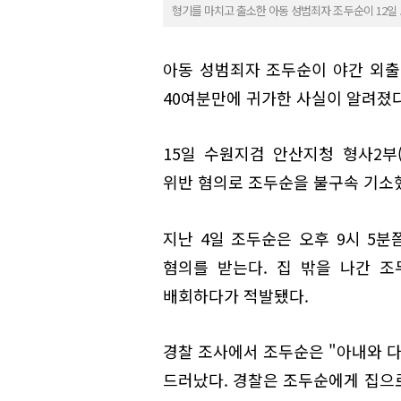
형기를 마치고 출소한 아동 성범죄자 조두순이 12
아동 성범죄자 조두순이 야간 외출
40여분만에 귀가한 사실이 알려졌다
15일 수원지검 안산지청 형사2부
위반 혐의로 조두순을 불구속 기소
지난 4일 조두순은 오후 9시 5분
혐의를 받는다. 집 밖을 나간 
배회하다가 적발됐다.
경찰 조사에서 조두순은 "아내와 다
드러났다. 경찰은 조두순에게 집으