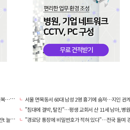
명 숨져
서울 면목동서 60대 남성 2명 흉기에 숨져…지인 관계로 
"침대에 결박, 탈진"…평생 교회서 산 11세 남아, 병원 이송 끝
려달라"
"경로당 통장에 비밀번호가 적혀 있다"…전국 돌며 경로당 13곳 턴 30대