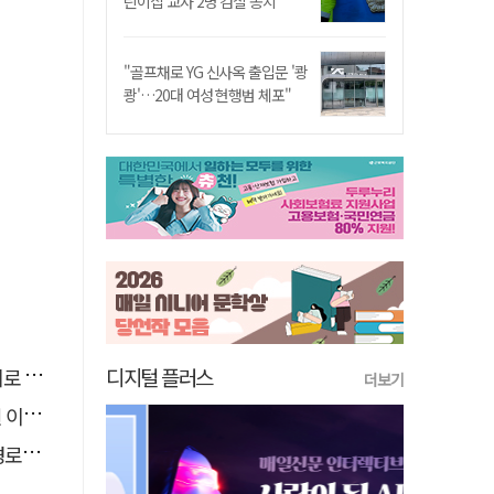
린이집 교사 2명 검찰 송치
"골프채로 YG 신사옥 출입문 '쾅
쾅'…20대 여성 현행범 체포"
디지털 플러스
추정
더보기
 숨져
 구속