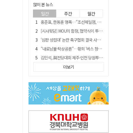
많이 본 뉴스
일간
주간
월간
홍준표, 한동훈 맹폭…"조선제일껌, 권력에 살고 권력에 죽었다"
[시사뒷담] MOU의 함정, 협약식이 투자 확정은 아니긴 해
'심판 성접대' 논란 축구협회 결국 사과…"깊이 반성, 쇄신하겠다"
"내로남불·탁상공론"…황희 '버스 청년주택' 제안에 與 내부서도 쓴소리
김민석, 與전당대회 제주·인천 당원투표서 승리…누적 득표는 '초박빙'
"경로당 통장에 비밀번호가 적혀 있다"…전국 돌며 경로당 13곳 턴 30대 구속
더보기
예안향교 대성전, '국가지정 보물로 지정'
휠체어 환자 발로 밀어 숨지게 한 70대 간병인…2심도 집행유예
"침대에 결박, 탈진"…평생 교회서 산 11세 남아, 병원 이송 끝 숨져
[금주의 이슈] 하늘의 외계인, 바다의 귀향자…영화 '호프'와 '오디세이'