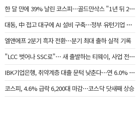
한 달 만에 39% 날린 코스피…골드만삭스 "1년 뒤 2배" 예상, 왜?
대동, 中 접고 대구에 AI 설비 구축…정부 유턴기업 선정
엘앤에프 2분기 흑자 전환…분기 최대 출하 실적 기록
"LCC 벗어나 SSC로"… 새 출발하는 티웨이, 사업 전략 발표
IBK기업은행, 취약계층 대출 문턱 낮춘다…연 6.0% 'i-ONE 햇살론 특례보증' 비대면 출시
코스피, 4.6% 급락 6,200대 마감…코스닥 닷새째 상승