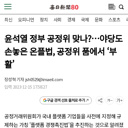
최신
오피니언
정치
사회
경제
국제
문화
스포츠
윤석열 정부 공정위 맞나?…야당도
손놓은 온플법, 공정위 품에서 ‘부
활’
장성혁 기자
jsh0529@imaeil.com
입력 2023-12-15 17:58:27
구글 검색 선호 출처로 추가
공정거래위원회가 국내 플랫폼 기업들을 사전에 지정해 규
제하는 가칭 '플랫폼 경쟁촉진법'을 추진하는 것으로 알려졌