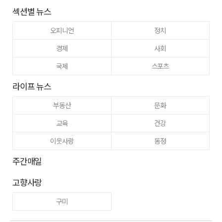
섹션별 뉴스
오피니언
정치
경제
사회
국제
스포츠
라이프 뉴스
부동산
문화
교육
건강
이웃사랑
동정
주간매일
고향사랑
구미