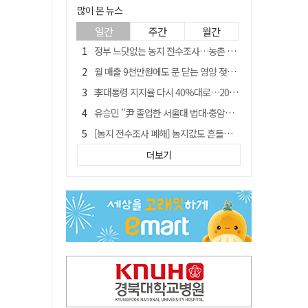
많이 본 뉴스
일간
주간
월간
정부 느닷없는 농지 전수조사…농촌 들쑤시는 '경자유전'의 칼날
월 매출 9천만원에도 문 닫는 영양 젖소농장… "일할 사람이 없어"
李대통령 지지율 다시 40%대로…20대는 18.8%p 급락
유승민 "尹 졸업한 서울대 법대·충암고도 없애야"…李 육사 통합 직격
[농지 전수조사 폐해] 농지값도 흔들리나…"도지 막히면 헐값 매물 나올 수도"
[농지 전수조사 폐해] '쌀 받고 논 내 준' 도지농 이제 어쩌나?
더보기
지역활성화 펀드 9호…포항 AI 데이터센터에 6천억 투입
국민 51.9% "李 대통령 재판 재개 필요하다"
경북 영천시, 9월부터 11월까지 반값 여행 혜택 제공
아쉬운 태클