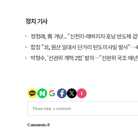
정치 기사
정청래, 靑 겨냥... "신천지·레버리지·호남 반도체 겁박 사
합참 "北, 원산 일대서 단거리 탄도미사일 발사"…4
박형수, '선관위 개혁 2법' 발의…"선관위 국조 매년