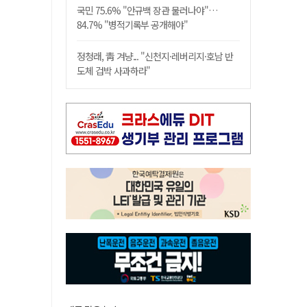
국민 75.6% "안규백 장관 물러나야"…
84.7% "병적기록부 공개해야"
정청래, 靑 겨냥... "신천지·레버리지·호남 반
도체 겁박 사과하라"