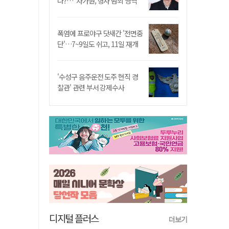
나?…"차가원, 형사 범죄 영역"
폭염에 프로야구 닷새간 '전면중
단'…7~9일도 쉬고, 11일 재개
'수성구 음주운전 도주 현직 경
찰관' 관련 부서 강제수사
디지털 플러스
더보기