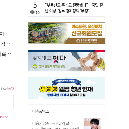
"부동산도 주식도 잘못했다"…국민 절
반 이상, 정부 경제정책 '부정'
10
습"
졌다
해야"
이슈&뉴스
이승기, 전세금 105억 날리