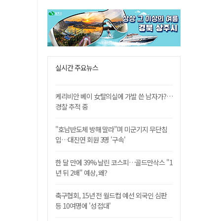
실시간 주요뉴스
케리비안 베이 女탈의실에 가발 쓴 남자가?…
경찰 추적 중
"호남반도체 방해 말라"며 미군기지 무단침
입…대진연 회원 3명 '구속'
한 달 만에 39% 날린 코스피…골드만삭스 "1
년 뒤 2배" 예상, 왜?
축구협회, 15년 전 월드컵 예선 외국인 심판
등 10여명에 '성 접대'