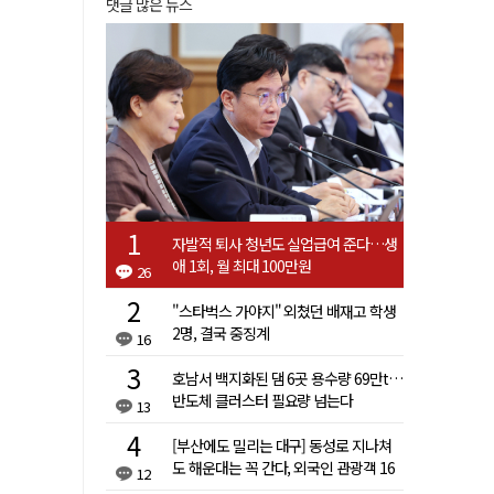
댓글 많은 뉴스
자발적 퇴사 청년도 실업급여 준다…생
애 1회, 월 최대 100만원
26
"스타벅스 가야지" 외쳤던 배재고 학생
2명, 결국 중징계
16
호남서 백지화된 댐 6곳 용수량 69만t…
반도체 클러스터 필요량 넘는다
13
[부산에도 밀리는 대구] 동성로 지나쳐
도 해운대는 꼭 간다, 외국인 관광객 16
12
배 차이