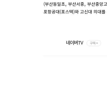
(부산동일초, 부산서중, 부산중앙고
포항공대(포스텍)와 고신대 의대를
네이버TV
구독 +