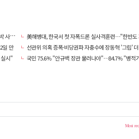
과하라"
美해병대, 한국서 첫 자폭드론 실사격훈련…"한반도 지형 학
2일 만
선관위 의혹 증폭·비당권파 자충수에 장동혁 '그립' 더 강해
 실시"
국민 75.6% "안규백 장관 물러나야"…84.7% "병적기록부 공개