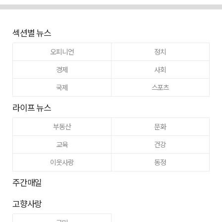
섹션별 뉴스
오피니언
정치
경제
사회
국제
스포츠
라이프 뉴스
부동산
문화
교육
건강
이웃사랑
동정
주간매일
고향사랑