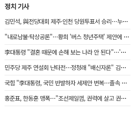
정치 기사
김민석, 與전당대회 제주·인천 당원투표서 승리…누적 득표는 '초박빙'
"내로남불·탁상공론"…황희 '버스 청년주택' 제안에 與 내부서도 쓴소리
李대통령 "결혼 때문에 손해 보는 나라 안 된다"…'결혼 페널티' 22개 손본다
민주당 제주 연설회 난타전…정청래 "배신자론" 김민석 "관리 무능"
국힘 "李대통령, 국민 반발하자 세제안 번복…졸속 국정 즉각 중단"
홍준표, 한동훈 맹폭…"조선제일껌, 권력에 살고 권력에 죽었다"