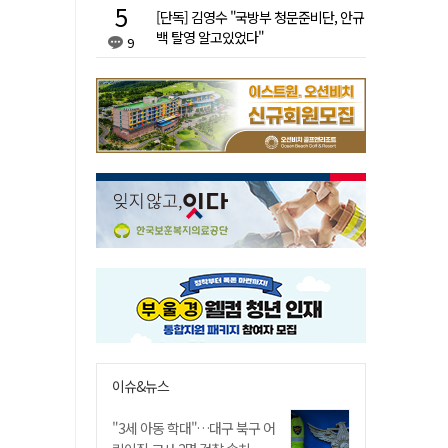
[단독] 김영수 "국방부 청문준비단, 안규
백 탈영 알고있었다"
9
이슈&뉴스
"3세 아동 학대"…대구 북구 어