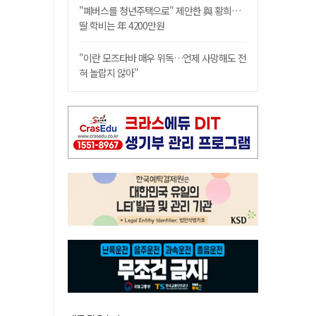
"폐버스를 청년주택으로" 제안한 與 황희…
딸 학비는 年 4200만원
"이란 모즈타바 매우 위독…언제 사망해도 전
혀 놀랍지 않아"