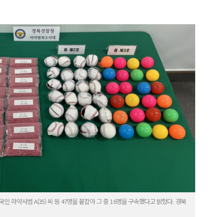
 마약사범 A(35) 씨 등 47명을 붙잡아 그 중 16명을 구속했다고 밝혔다. 경북