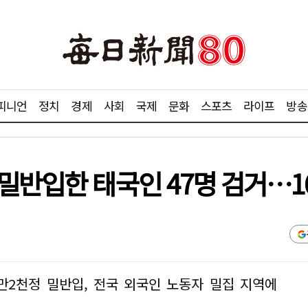
피니언
정치
경제
사회
국제
문화
스포츠
라이프
방송
밀반입한 태국인 47명 검거…1
8만2천정 밀반입, 전국 외국인 노동자 밀집 지역에