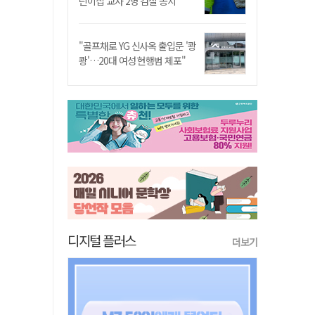
린이집 교사 2명 검찰 송치
"골프채로 YG 신사옥 출입문 '쾅
쾅'…20대 여성 현행범 체포"
디지털 플러스
더보기