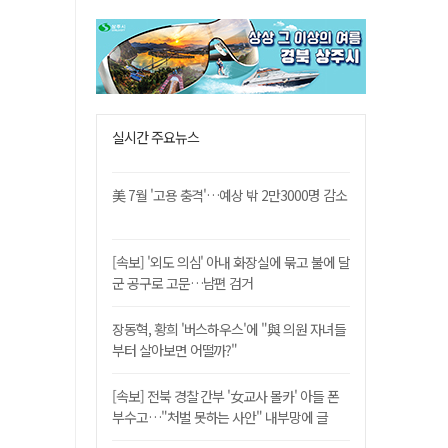
실시간 주요뉴스
美 7월 '고용 충격'…예상 밖 2만3000명 감소
[속보] '외도 의심' 아내 화장실에 묶고 불에 달
군 공구로 고문…남편 검거
장동혁, 황희 '버스하우스'에 "與 의원 자녀들
부터 살아보면 어떨까?"
[속보] 전북 경찰 간부 '女교사 몰카' 아들 폰
부수고…"처벌 못하는 사안" 내부망에 글