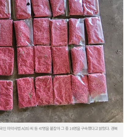
 마약사범 A(35) 씨 등 47명을 붙잡아 그 중 16명을 구속했다고 밝혔다. 경북