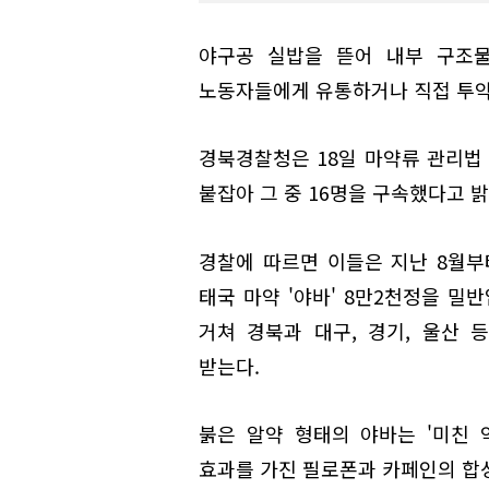
야구공 실밥을 뜯어 내부 구조물
노동자들에게 유통하거나 직접 투약
경북경찰청은 18일 마약류 관리법 위
붙잡아 그 중 16명을 구속했다고 밝
경찰에 따르면 이들은 지난 8월부
태국 마약 '야바' 8만2천정을 밀
거쳐 경북과 대구, 경기, 울산
받는다.
붉은 알약 형태의 야바는 '미친 
효과를 가진 필로폰과 카페인의 합