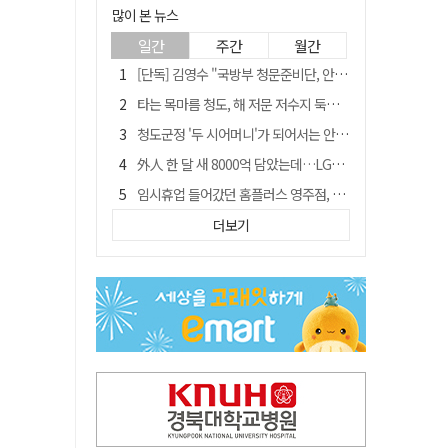
많이 본 뉴스
일간
주간
월간
[단독] 김영수 "국방부 청문준비단, 안규백 탈영 알고있었다"
타는 목마름 청도, 해 저문 저수지 둑에 군수가 서 있었다
청도군정 '두 시어머니'가 되어서는 안된다
外人 한 달 새 8000억 담았는데…LG이노텍 목표주가는 왜 엇갈릴까
임시휴업 들어갔던 홈플러스 영주점, 7일 영업 재개…지하 1층만 운영
"폐기 버스 개조해 청년주택" 與 황희…'딸 학비는 年 4200만원'
더보기
신세계사이먼, 대구 아울렛 토지매매 계약 체결… 사업 본궤도
SK하이닉스, 주당 375원 분기 배당 공시…"3분기 중 주주환원 방안 확정"
이의준 전 경북도 새마을봉사과장, 제28대 울릉군 부군수 취임
"상법개정해도 주주가 '봉'"…하이닉스 솔리다임 상장설에 술렁[개미와글와글]