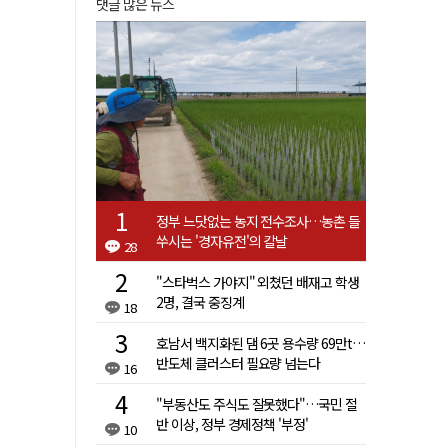
댓글 많은 뉴스
정부 느닷없는 농지 전수조사…농촌 들
쑤시는 '경자유전'의 칼날
28
"스타벅스 가야지" 외쳤던 배재고 학생
2명, 결국 중징계
18
호남서 백지화된 댐 6곳 용수량 69만t…
반도체 클러스터 필요량 넘는다
16
"부동산도 주식도 잘못했다"…국민 절
반 이상, 정부 경제정책 '부정'
10