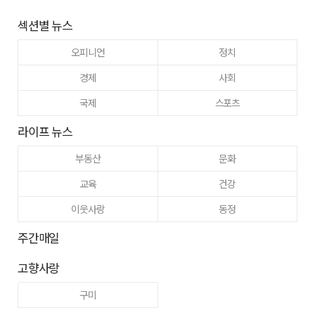
섹션별 뉴스
오피니언
정치
경제
사회
국제
스포츠
라이프 뉴스
부동산
문화
교육
건강
이웃사랑
동정
주간매일
고향사랑
구미