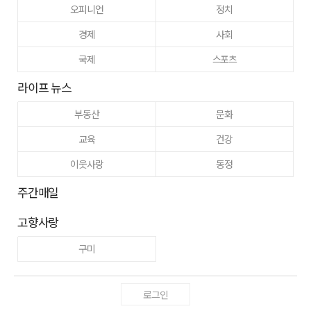
오피니언
정치
경제
사회
국제
스포츠
라이프 뉴스
부동산
문화
교육
건강
이웃사랑
동정
주간매일
고향사랑
구미
로그인