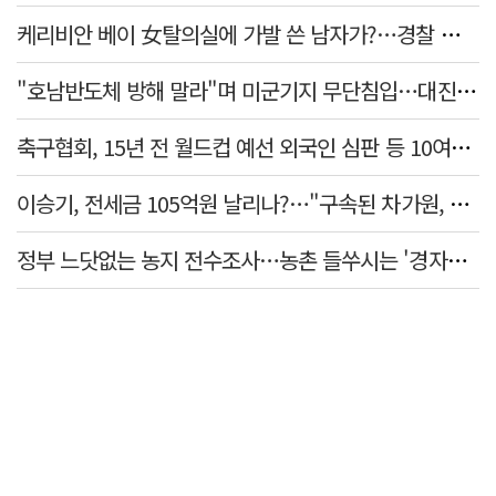
케리비안 베이 女탈의실에 가발 쓴 남자가?…경찰 추적 중
"호남반도체 방해 말라"며 미군기지 무단침입…대진연 회원 3명 '구속'
축구협회, 15년 전 월드컵 예선 외국인 심판 등 10여명에 '성 접대'
이승기, 전세금 105억원 날리나?…"구속된 차가원, 형사 범죄 영역"
정부 느닷없는 농지 전수조사…농촌 들쑤시는 '경자유전'의 칼날