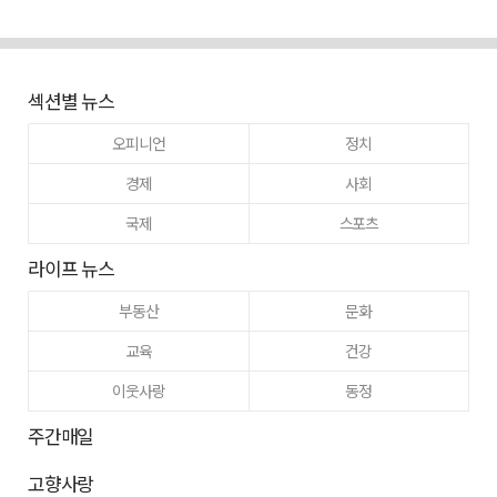
섹션별 뉴스
오피니언
정치
경제
사회
국제
스포츠
라이프 뉴스
부동산
문화
교육
건강
이웃사랑
동정
주간매일
고향사랑