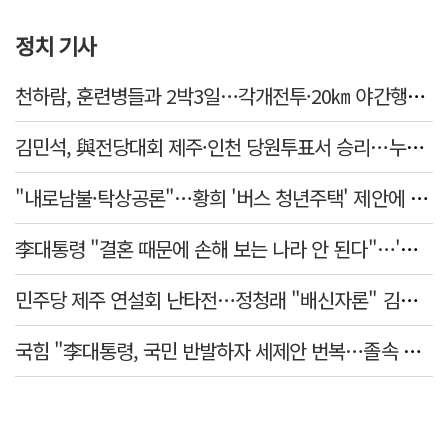
정치 기사
천하람, 훈련병들과 2박3일…각개전투·20㎞ 야간행군 체험
김민석, 與전당대회 제주·인천 당원투표서 승리…누적 득표는 '초박빙'
"내로남불·탁상공론"…황희 '버스 청년주택' 제안에 與 내부서도 쓴소리
李대통령 "결혼 때문에 손해 보는 나라 안 된다"…'결혼 페널티' 22개 손본다
민주당 제주 연설회 난타전…정청래 "배신자론" 김민석 "관리 무능"
국힘 "李대통령, 국민 반발하자 세제안 번복…졸속 국정 즉각 중단"