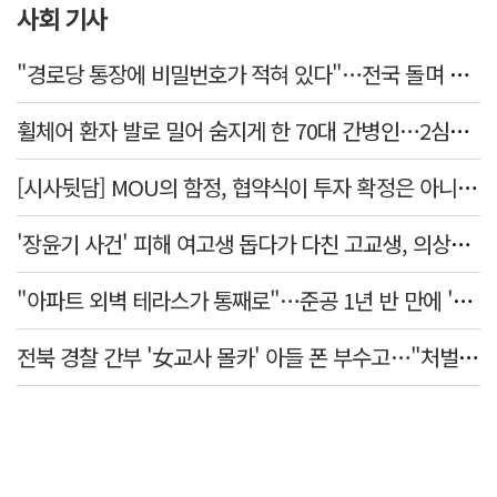
사회 기사
"경로당 통장에 비밀번호가 적혀 있다"…전국 돌며 경로당 13곳 턴 30대 구속
휠체어 환자 발로 밀어 숨지게 한 70대 간병인…2심도 집행유예
[시사뒷담] MOU의 함정, 협약식이 투자 확정은 아니긴 해
'장윤기 사건' 피해 여고생 돕다가 다친 고교생, 의상자 인정
"아파트 외벽 테라스가 통째로"…준공 1년 반 만에 '아찔 사고'
전북 경찰 간부 '女교사 몰카' 아들 폰 부수고…"처벌 못하는 사안" 내부망에 글