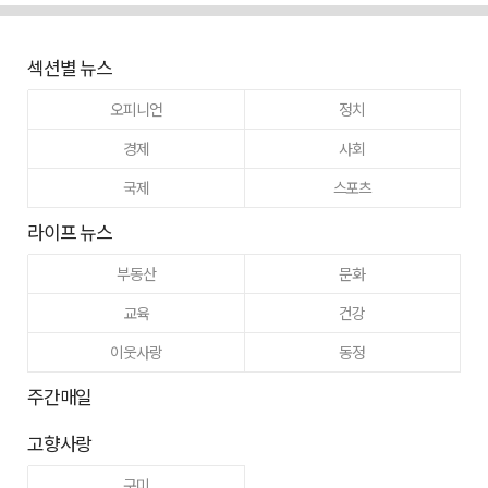
섹션별 뉴스
오피니언
정치
경제
사회
국제
스포츠
라이프 뉴스
부동산
문화
교육
건강
이웃사랑
동정
주간매일
고향사랑
구미