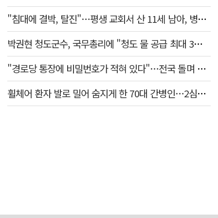
"침대에 결박, 탈진"…평생 교회서 산 11세 남아, 병원 이송 끝 숨져
박권현 청도군수, 국무총리에 "청도 물 공급 최대 3만t 늘려달라"
"경로당 통장에 비밀번호가 적혀 있다"…전국 돌며 경로당 13곳 턴 30대 구속
휠체어 환자 발로 밀어 숨지게 한 70대 간병인…2심도 집행유예