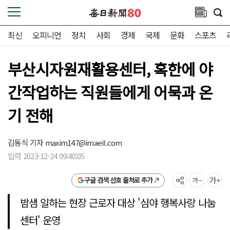
최신
오피니언
정치
사회
경제
국제
문화
스포츠
부산시자원재활용센터, 혹한에 야
간작업하는 직원들에게 어묵과 온
기 전해
김동식 기자
maxim147@imaeil.com
입력 2023-12-24 09:40:05
구글 검색 선호 출처로 추가
밤샘 일하는 현장 근로자 대상 '심야 행복사랑 나눔
센터' 운영