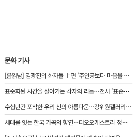
문화 기사
[음읽남] 김광진의 화자들 上편 '주인공보다 마음을 쓴 사람'
표준화된 시간을 살아가는 각자의 리듬…전시 '표준시차'
수십년간 포착한 우리 산의 아름다움…강위원갤러리 '팔공·지리展' 개최
세대를 잇는 한국 가곡의 향연…디오오케스트라 정기연주회 '노래의 날개 위에'