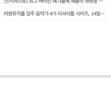
[전시속으로] 낡고 버려진 폐기물에 예술의 생명을 불어넣다…김결수 개인전
비원뮤직홀 입주 음악가 4기 리사이틀 시리즈, 14일부터 6주간 개최