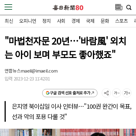
최신
오피니언
정치
사회
경제
국제
문화
스포츠
"마법천자문 20년…'바람風' 외치
는 아이 보며 부모도 좋아했죠"
연합뉴스
maeil@imaeil.com
입력 2023-12-23 11:42:01
구글 검색 선호 출처로 추가
은지영 북이십일 이사 인터뷰…"100권 완간이 목표,
선과 악의 포용 다룰 것"