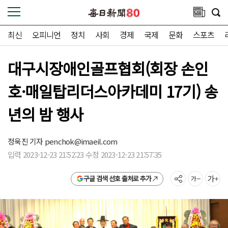
최신
오피니언
정치
사회
경제
국제
문화
스포츠
대구시장애인골프협회(회장 손인
호·매일탑리더스아카데미 17기) 송
년의 밤 행사
정욱진 기자
penchok@imaeil.com
입력 2023-12-23 21:52:23 수정 2023-12-23 21:57:35
구글 검색 선호 출처로 추가