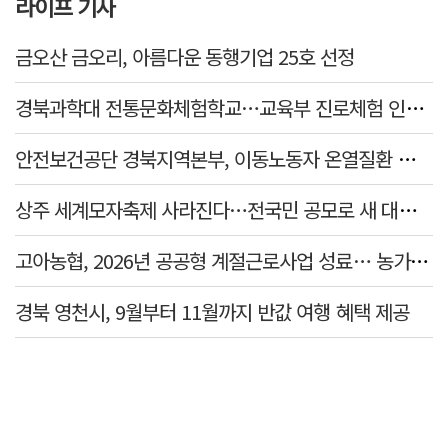
라이프 기사
금오산 금오리, 아름다운 동행기업 25호 선정
경북과학대 전통문화체험학교…교육부 진로체험 인증기관 선정
안전보건공단 경북지역본부, 이동노동자 온열질환 예방 캠페인
상주 세계모자축제 사라진다…전국민 공모로 새 대표축제 발굴 나서
고아농협, 2026년 공공형 계절근로사업 성료… 농가 일손 부족 해소 '효자'
경북 영천시, 9월부터 11월까지 반값 여행 혜택 제공