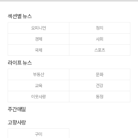
섹션별 뉴스
오피니언
정치
경제
사회
국제
스포츠
라이프 뉴스
부동산
문화
교육
건강
이웃사랑
동정
주간매일
고향사랑
구미