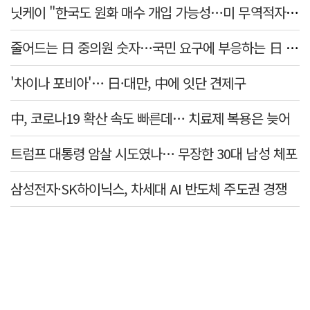
닛케이 "한국도 원화 매수 개입 가능성…미 무역적자 의식"
줄어드는 日 중의원 숫자…국민 요구에 부응하는 日 정치권
'차이나 포비아'… 日·대만, 中에 잇단 견제구
中, 코로나19 확산 속도 빠른데… 치료제 복용은 늦어
트럼프 대통령 암살 시도였나… 무장한 30대 남성 체포
삼성전자·SK하이닉스, 차세대 AI 반도체 주도권 경쟁