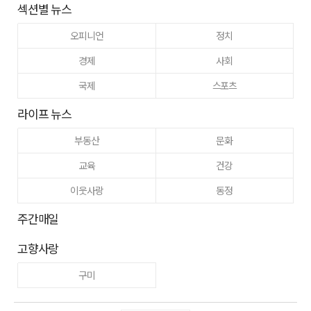
섹션별 뉴스
오피니언
정치
경제
사회
국제
스포츠
라이프 뉴스
부동산
문화
교육
건강
이웃사랑
동정
주간매일
고향사랑
구미