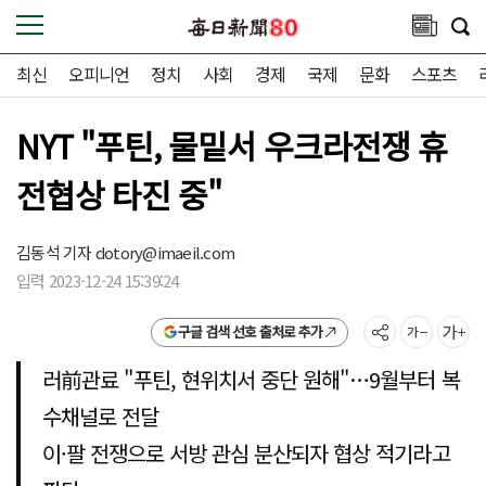
최신
오피니언
정치
사회
경제
국제
문화
스포츠
NYT "푸틴, 물밑서 우크라전쟁 휴
전협상 타진 중"
김동석 기자
dotory@imaeil.com
입력 2023-12-24 15:39:24
구글 검색 선호 출처로 추가
러前관료 "푸틴, 현위치서 중단 원해"…9월부터 복
수채널로 전달
이·팔 전쟁으로 서방 관심 분산되자 협상 적기라고