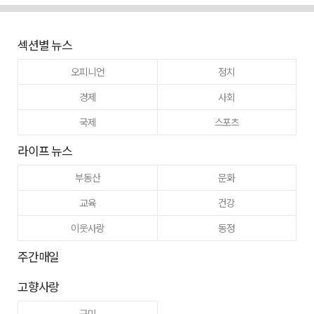
섹션별 뉴스
오피니언
정치
경제
사회
국제
스포츠
라이프 뉴스
부동산
문화
교육
건강
이웃사랑
동정
주간매일
고향사랑
구미