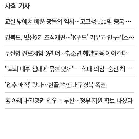
사회 기사
교실 밖에서 배운 광복의 역사…고교생 100명 중국 탐방
경북도, 민선9기 조직개편…'K푸드' 키우고 인구감소 대응 강화
부산항 진로체험 3년 더…청소년 해양교육 이어간다
"교회 내부 침대에 묶여 있어"…'학대 의심' 숨진 채 발견된 11세 아동
'입추 매직' 왔나…한풀 꺾인 대구경북 폭염
돔 아레나·관광권 키우는 부산…정부 지원 확보 나섰다