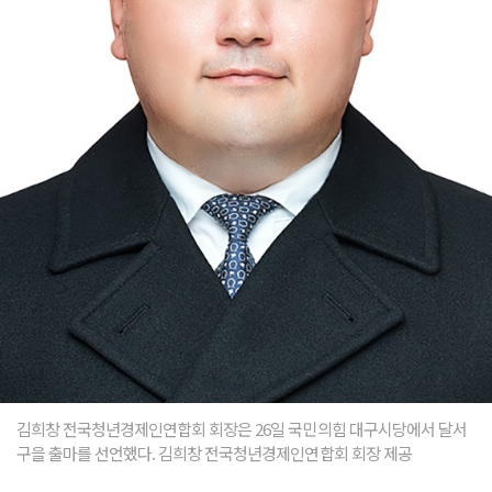
김희창 전국청년경제인연합회 회장은 26일 국민의힘 대구시당에서 달서
구을 출마를 선언했다. 김희창 전국청년경제인연합회 회장 제공