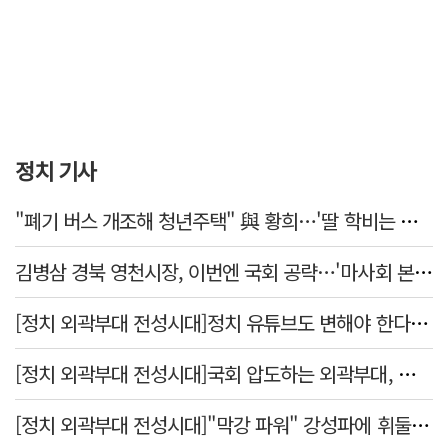
정치 기사
"폐기 버스 개조해 청년주택" 與 황희…'딸 학비는 年 4200만원'
김병삼 경북 영천시장, 이번엔 국회 공략…'마사회 본사 이전·광역교통망 확충' 요청
[정치 외곽부대 전성시대]정치 유튜브도 변해야 한다 "화합과 존중"
[정치 외곽부대 전성시대]국회 압도하는 외곽부대, 목소리 왜 커지나?
[정치 외곽부대 전성시대]"막강 파워" 강성파에 휘둘리는 여야 …"이슈 메이킹" 커지는 변방의 북소리