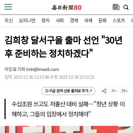
최신
오피니언
정치
사회
경제
국제
문화
스포츠
김희창 달서구을 출마 선언 "30년
후 준비하는 정치하겠다"
이민호 기자
lmh@imaeil.com
입력 2023-12-26 12:32:48 수정 2023-12-26 20:32:23
구글 검색 선호 출처로 추가
수십조원 쓰고도 저출산 대비 실패…"청년 상황 이
해하고, 그들의 입장에서 정치해야"