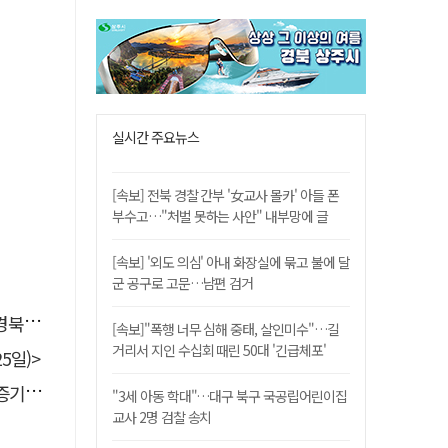
실시간 주요뉴스
[속보] 전북 경찰 간부 '女교사 몰카' 아들 폰
부수고…"처벌 못하는 사안" 내부망에 글
[속보] '외도 의심' 아내 화장실에 묶고 불에 달
군 공구로 고문…남편 검거
 총장
[속보]"폭행 너무 심해 중태, 살인미수"…길
거리서 지인 수십회 때린 50대 '긴급체포'
5일)>
 선정
"3세 아동 학대"…대구 북구 국공립어린이집
교사 2명 검찰 송치