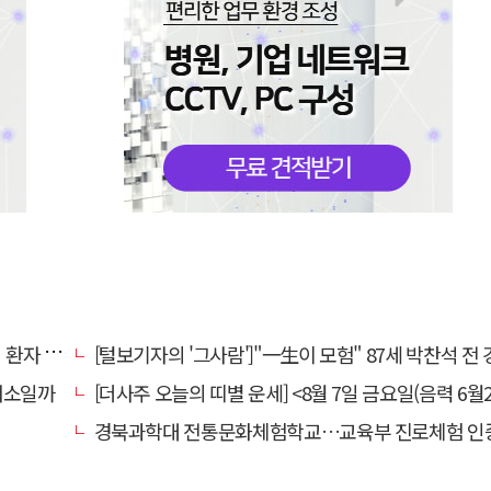
명 살려
[털보기자의 '그사람']"一生이 모험" 87세 박찬석 전 경북대
채소일까
[더사주 오늘의 띠별 운세] <8월 7일 금요일(음력 6월2
경북과학대 전통문화체험학교…교육부 진로체험 인증기관