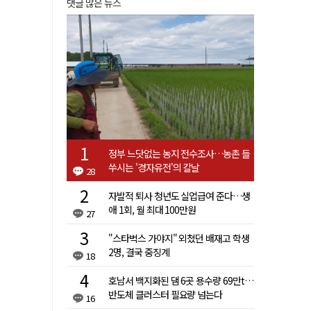
댓글 많은 뉴스
정부 느닷없는 농지 전수조사…농촌 들
쑤시는 '경자유전'의 칼날
28
자발적 퇴사 청년도 실업급여 준다…생
애 1회, 월 최대 100만원
27
"스타벅스 가야지" 외쳤던 배재고 학생
2명, 결국 중징계
18
호남서 백지화된 댐 6곳 용수량 69만t…
반도체 클러스터 필요량 넘는다
16