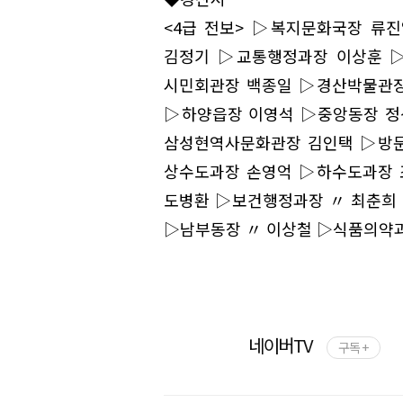
<4급 전보> ▷복지문화국장 류
김정기 ▷교통행정과장 이상훈 
시민회관장 백종일 ▷경산박물관장
▷하양읍장 이영석 ▷중앙동장 정
삼성현역사문화관장 김인택 ▷방문
상수도과장 손영억 ▷하수도과장 
도병환 ▷보건행정과장 〃 최춘희
▷남부동장 〃 이상철 ▷식품의약과
네이버TV
구독 +