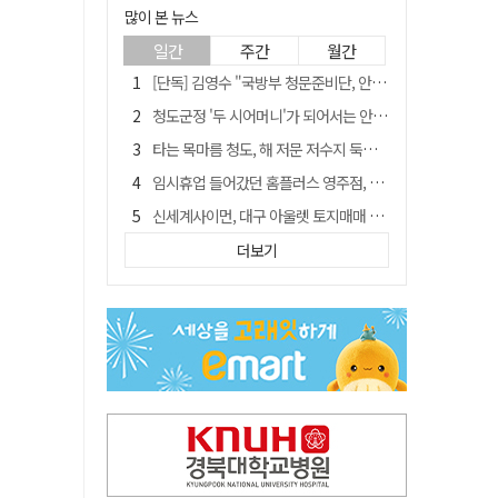
많이 본 뉴스
일간
주간
월간
[단독] 김영수 "국방부 청문준비단, 안규백 탈영 알고있었다"
청도군정 '두 시어머니'가 되어서는 안된다
타는 목마름 청도, 해 저문 저수지 둑에 군수가 서 있었다
임시휴업 들어갔던 홈플러스 영주점, 7일 영업 재개…지하 1층만 운영
신세계사이먼, 대구 아울렛 토지매매 계약 체결… 사업 본궤도
SK하이닉스, 주당 375원 분기 배당 공시…"3분기 중 주주환원 방안 확정"
더보기
"상법개정해도 주주가 '봉'"…하이닉스 솔리다임 상장설에 술렁[개미와글와글]
이의준 전 경북도 새마을봉사과장, 제28대 울릉군 부군수 취임
外人 한 달 새 8000억 담았는데…LG이노텍 목표주가는 왜 엇갈릴까
정청래, 靑 겨냥... "신천지·레버리지·호남 반도체 겁박 사과하라"