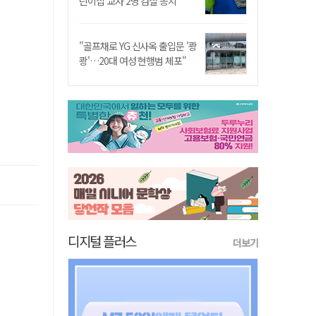
린이집 교사 2명 검찰 송치
"골프채로 YG 신사옥 출입문 '쾅
쾅'…20대 여성 현행범 체포"
디지털 플러스
더보기