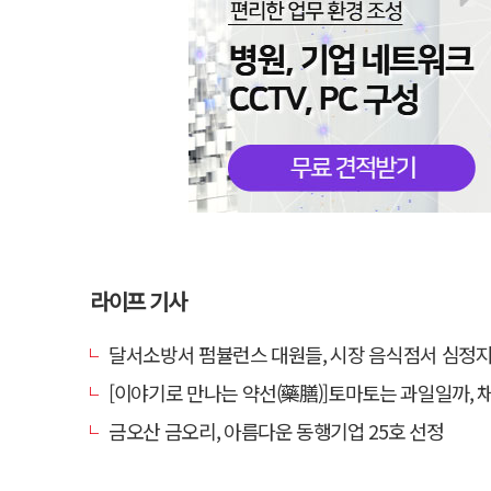
라이프 기사
달서소방서 펌뷸런스 대원들, 시장 음식점서 심정지 환자 생
[이야기로 만나는 약선(藥膳)]토마토는 과일일까, 
금오산 금오리, 아름다운 동행기업 25호 선정