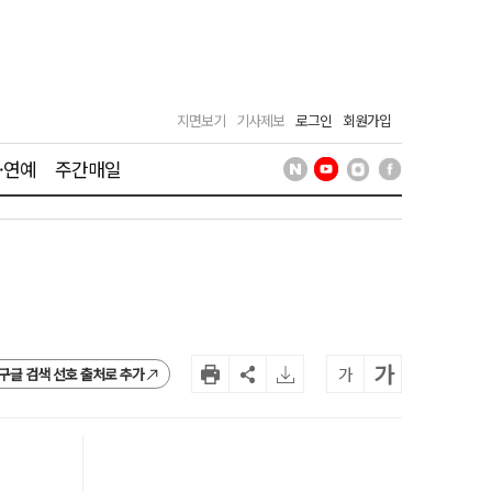
지면보기
기사제보
로그인
회원가입
·연예
주간매일
가
가
구글 검색 선호 출처로 추가