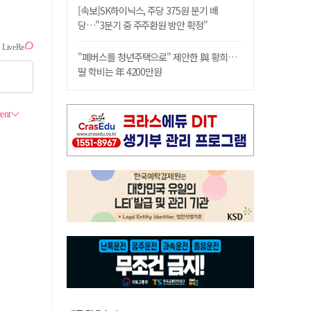
[속보]SK하이닉스, 주당 375원 분기 배
당…"3분기 중 주주환원 방안 확정"
"폐버스를 청년주택으로" 제안한 與 황희…
딸 학비는 年 4200만원