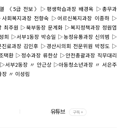
진열 〈5급 전보〉▷평생학습과장 배경옥 ▷총무과
▷사회복지과장 전향숙 ▷어르신복지과장 이종하 ▷
 최주원 ▷북부동장 문계화 ▷복지정책과장 정원엽
성희 ▷서부1동장 박승일 ▷농정유통과장 신의범 ▷
진료과장 김인후 ▷경산시의회 전문위원 박정도 ▷
조택환 ▷정수과장 류한상 ▷안전총괄과장 직무대리
 ▷서부2동장 〃 안근상 ▷아동청소년과장 〃 서은주
장 〃 이성림
유튜브
구독 +