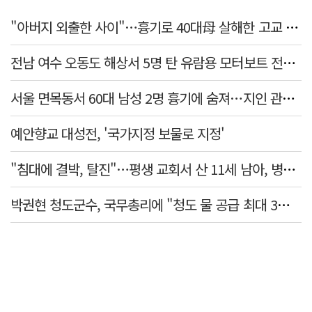
"아버지 외출한 사이"…흉기로 40대母 살해한 고교 자퇴생, 구속 기로에
전남 여수 오동도 해상서 5명 탄 유람용 모터보트 전복…2명 숨져
서울 면목동서 60대 남성 2명 흉기에 숨져…지인 관계로 추정
예안향교 대성전, '국가지정 보물로 지정'
"침대에 결박, 탈진"…평생 교회서 산 11세 남아, 병원 이송 끝 숨져
박권현 청도군수, 국무총리에 "청도 물 공급 최대 3만t 늘려달라"