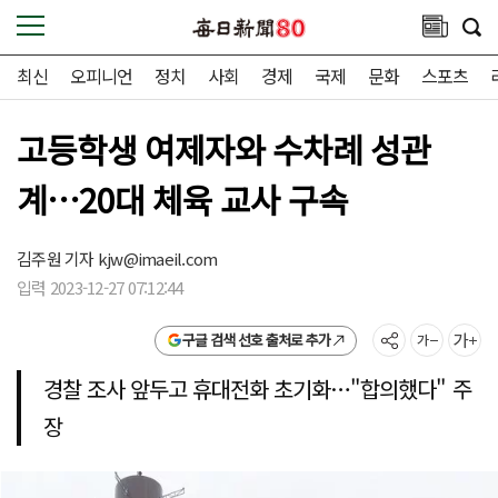
최신
오피니언
정치
사회
경제
국제
문화
스포츠
고등학생 여제자와 수차례 성관
계…20대 체육 교사 구속
김주원 기자
kjw@imaeil.com
입력 2023-12-27 07:12:44
구글 검색 선호 출처로 추가
경찰 조사 앞두고 휴대전화 초기화…"합의했다" 주
장