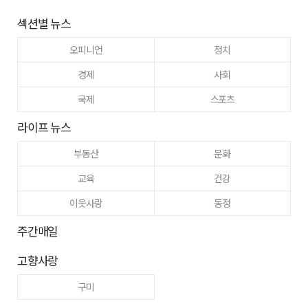
섹션별 뉴스
오피니언
정치
경제
사회
국제
스포츠
라이프 뉴스
부동산
문화
교육
건강
이웃사랑
동정
주간매일
고향사랑
구미