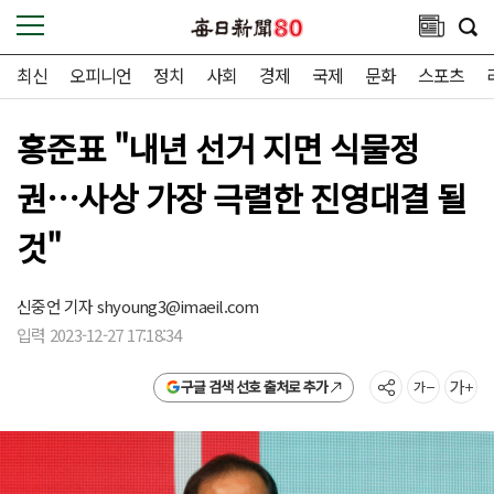
최신
오피니언
정치
사회
경제
국제
문화
스포츠
홍준표 "내년 선거 지면 식물정
권…사상 가장 극렬한 진영대결 될
것"
신중언 기자
shyoung3@imaeil.com
입력 2023-12-27 17:18:34
구글 검색 선호 출처로 추가