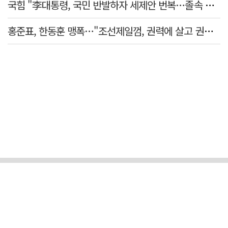
국힘 "李대통령, 국민 반발하자 세제안 번복…졸속 국정 즉각 중단"
홍준표, 한동훈 맹폭…"조선제일껌, 권력에 살고 권력에 죽었다"