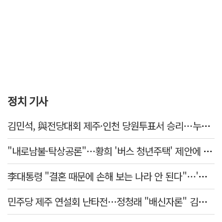
정치 기사
김민석, 與전당대회 제주·인천 당원투표서 승리…누적 득표는 '초박빙'
"내로남불·탁상공론"…황희 '버스 청년주택' 제안에 與 내부서도 쓴소리
李대통령 "결혼 때문에 손해 보는 나라 안 된다"…'결혼 페널티' 22개 손본다
민주당 제주 연설회 난타전…정청래 "배신자론" 김민석 "관리 무능"