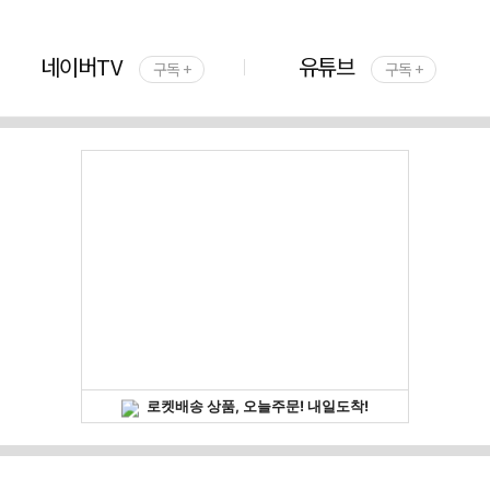
네이버TV
유튜브
구독 +
구독 +