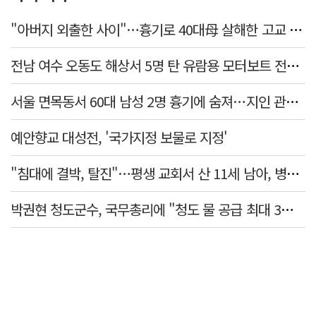
"아버지 외출한 사이"…흉기로 40대母 살해한 고교 자퇴생, 구속 기로에
전남 여수 오동도 해상서 5명 탄 유람용 모터보트 전복…2명 숨져
서울 면목동서 60대 남성 2명 흉기에 숨져…지인 관계로 추정
예안향교 대성전, '국가지정 보물로 지정'
"침대에 결박, 탈진"…평생 교회서 산 11세 남아, 병원 이송 끝 숨져
박권현 청도군수, 국무총리에 "청도 물 공급 최대 3만t 늘려달라"