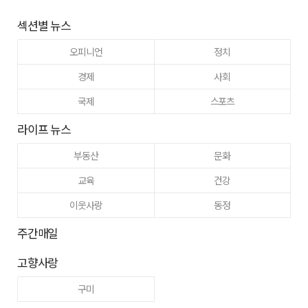
섹션별 뉴스
오피니언
정치
경제
사회
국제
스포츠
라이프 뉴스
부동산
문화
교육
건강
이웃사랑
동정
주간매일
고향사랑
구미