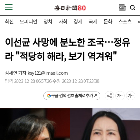
최신
오피니언
정치
사회
경제
국제
문화
스포츠
이선균 사망에 분노한 조국…정유
라 "적당히 해라, 보기 역겨워"
김세연 기자
ksy121@imaeil.com
입력 2023-12-28 06:57:26 수정 2023-12-28 07:23:38
구글 검색 선호 출처로 추가