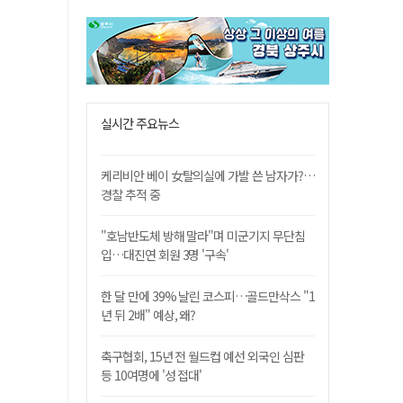
실시간 주요뉴스
케리비안 베이 女탈의실에 가발 쓴 남자가?…
경찰 추적 중
"호남반도체 방해 말라"며 미군기지 무단침
입…대진연 회원 3명 '구속'
한 달 만에 39% 날린 코스피…골드만삭스 "1
년 뒤 2배" 예상, 왜?
축구협회, 15년 전 월드컵 예선 외국인 심판
등 10여명에 '성 접대'