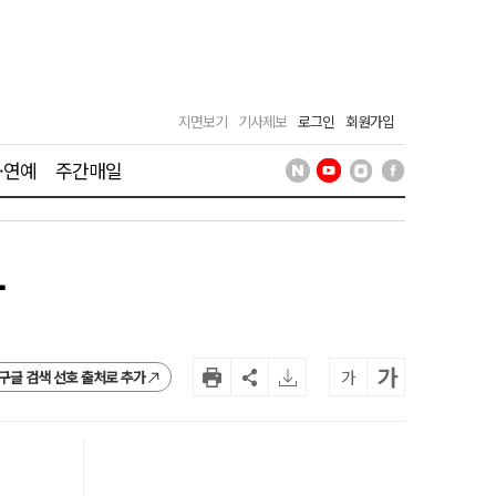
지면보기
기사제보
로그인
회원가입
·연예
주간매일
망
가
가
구글 검색 선호 출처로 추가