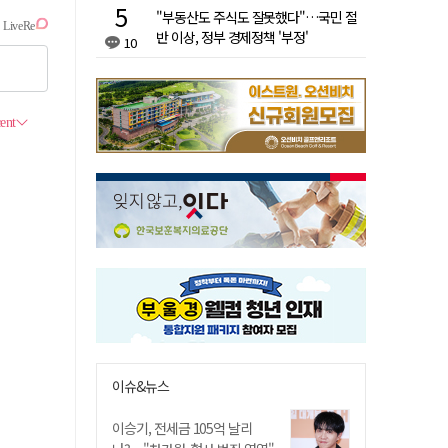
"부동산도 주식도 잘못했다"…국민 절
반 이상, 정부 경제정책 '부정'
10
이슈&뉴스
이승기, 전세금 105억 날리