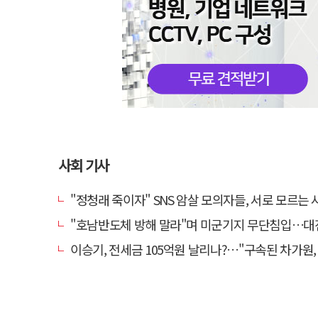
사회 기사
"정청래 죽이자" SNS 암살 모의자들, 서로 모르는 사이였다
"호남반도체 방해 말라"며 미군기지 무단침입…대진연 회원 3명 
이승기, 전세금 105억원 날리나?…"구속된 차가원, 형사 범죄