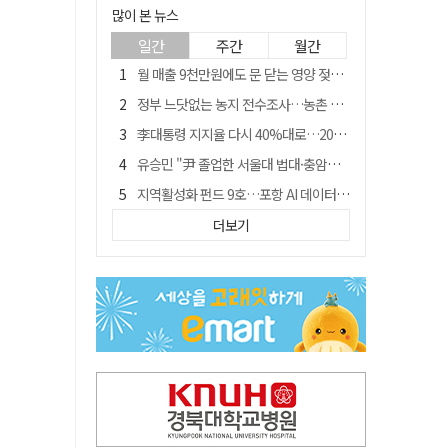
많이 본 뉴스
일간
주간
월간
월 매출 9천만원에도 문 닫는 영양 젖소농장… "일할 사람이 없어"
정부 느닷없는 농지 전수조사…농촌 들쑤시는 '경자유전'의 칼날
李대통령 지지율 다시 40%대로…20대는 18.8%p 급락
유승민 "尹 졸업한 서울대 법대·충암고도 없애야"…李 육사 통합 직격
지역활성화 펀드 9호…포항 AI 데이터센터에 6천억 투입
국민 51.9% "李 대통령 재판 재개 필요하다"
더보기
[농지 전수조사 폐해] 농지값도 흔들리나…"도지 막히면 헐값 매물 나올 수도"
경북 영천시, 9월부터 11월까지 반값 여행 혜택 제공
아쉬운 태클
'솔리다임 IPO 추진설' SK하이닉스, 주가 9% 급락