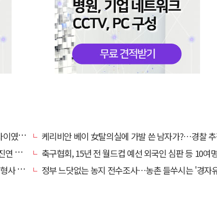
…檢송치
케리비안 베이 女탈의실에 가발 쓴 남자가?…경찰 추
'구속'
축구협회, 15년 전 월드컵 예선 외국인 심판 등 10여명에 '성 
 영역"
정부 느닷없는 농지 전수조사…농촌 들쑤시는 '경자유전'의