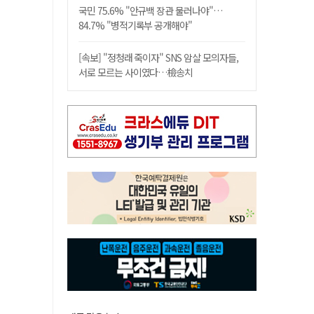
국민 75.6% "안규백 장관 물러나야"…
84.7% "병적기록부 공개해야"
[속보] "정청래 죽이자" SNS 암살 모의자들,
서로 모르는 사이였다…檢송치