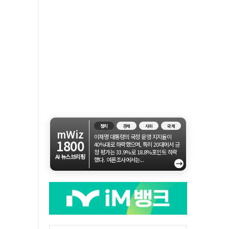
정치
경제
사회
국제
mWiz
이재명 대통령의 국정 운영 지지율이
1800
40%대로 하락했으며, 특히 20대에서 긍
정 평가는 33.9%로 18.8%포인트 하락
AI 뉴스브리핑
했다. 여론조사에서는...
→