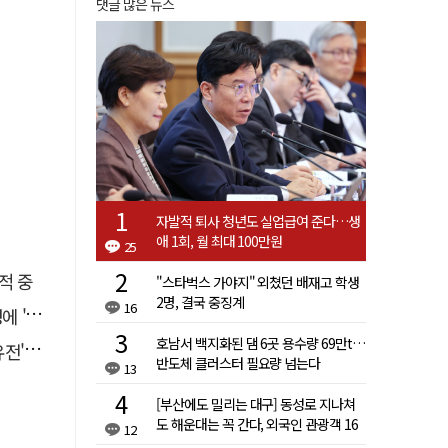
댓글 많은 뉴스
자발적 퇴사 청년도 실업급여 준다…생
애 1회, 월 최대 100만원
25
적 중
"스타벅스 가야지" 외쳤던 배재고 학생
2명, 결국 중징계
16
접대'
호남서 백지화된 댐 6곳 용수량 69만t…
 칼날
반도체 클러스터 필요량 넘는다
13
[부산에도 밀리는 대구] 동성로 지나쳐
도 해운대는 꼭 간다, 외국인 관광객 16
12
배 차이