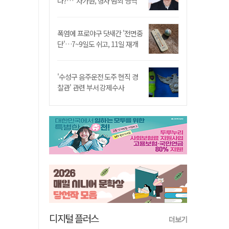
나?…"차가원, 형사 범죄 영역"
폭염에 프로야구 닷새간 '전면중
단'…7~9일도 쉬고, 11일 재개
'수성구 음주운전 도주 현직 경
찰관' 관련 부서 강제수사
디지털 플러스
더보기