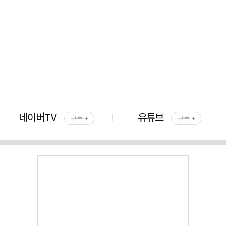
네이버TV
유튜브
구독 +
구독 +