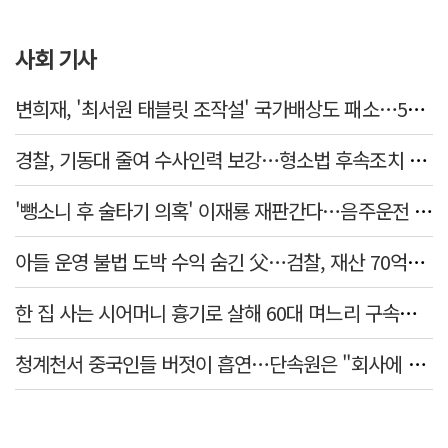
사회 기사
변희재, '최서원 태블릿 조작설' 국가배상도 패소…5천만원 청구 기각
경찰, 기동대 줄여 수사인력 보강…형소법 후속조치 본격화
'뺑소니 후 술타기 의혹' 이재룡 재판간다…음주운전 혐의 제외
아들 운영 불법 도박 수익 숨긴 父…검찰, 재산 70억원 몰수
한 집 사는 시어머니 흉기로 살해 60대 며느리 구속…범행 동기는
청계천서 중국인들 버젓이 흡연…단속원은 "회사에 알려라" 딴청