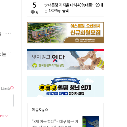
李대통령 지지율 다시 40%대로…20대
는 18.8%p 급락
6
숨져
달라"
이슈&뉴스
"3세 아동 학대"…대구 북구 어