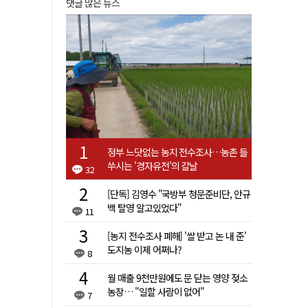
댓글 많은 뉴스
정부 느닷없는 농지 전수조사…농촌 들
쑤시는 '경자유전'의 칼날
32
[단독] 김영수 "국방부 청문준비단, 안규
백 탈영 알고있었다"
11
[농지 전수조사 폐해] '쌀 받고 논 내 준'
도지농 이제 어쩌나?
8
월 매출 9천만원에도 문 닫는 영양 젖소
농장… "일할 사람이 없어"
7