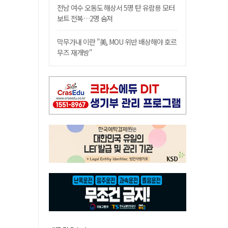
전남 여수 오동도 해상서 5명 탄 유람용 모터
보트 전복…2명 숨져
막무가내 이란 "美, MOU 위반 배상해야 호르
무즈 재개방"