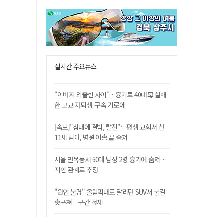
실시간 주요뉴스
"아버지 외출한 사이"…흉기로 40대母 살해
한 고교 자퇴생, 구속 기로에
[속보]"침대에 결박, 탈진"…평생 교회서 산
11세 남아, 병원 이송 끝 숨져
서울 면목동서 60대 남성 2명 흉기에 숨져…
지인 관계로 추정
"원인 불명" 올림픽대로 달리던 SUV서 불길
솟구쳐…구간 정체