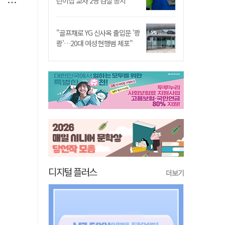
린이집 교사 2명 검찰 송치
"골프채로 YG 신사옥 출입문 '쾅
쾅'…20대 여성 현행범 체포"
디지털 플러스
더보기