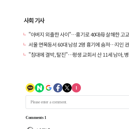
사회 기사
"아버지 외출한 사이"…흉기로 40대母 살해한 고교 자퇴생, 구속
서울 면목동서 60대 남성 2명 흉기에 숨져…지인 관계
"침대에 결박, 탈진"…평생 교회서 산 11세 남아, 병원 이송 