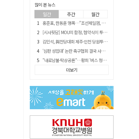
많이 본 뉴스
일간
주간
월간
홍준표, 한동훈 맹폭…"조선제일껌, 권력에 살고 권력에 죽었다"
[시사뒷담] MOU의 함정, 협약식이 투자 확정은 아니긴 해
김민석, 與전당대회 제주·인천 당원투표서 승리…누적 득표는 '초박빙'
'심판 성접대' 논란 축구협회 결국 사과…"깊이 반성, 쇄신하겠다"
"내로남불·탁상공론"…황희 '버스 청년주택' 제안에 與 내부서도 쓴소리
"경로당 통장에 비밀번호가 적혀 있다"…전국 돌며 경로당 13곳 턴 30대 구속
더보기
"침대에 결박, 탈진"…평생 교회서 산 11세 남아, 병원 이송 끝 숨져
예안향교 대성전, '국가지정 보물로 지정'
휠체어 환자 발로 밀어 숨지게 한 70대 간병인…2심도 집행유예
박권현 청도군수, 국무총리에 "청도 물 공급 최대 3만t 늘려달라"