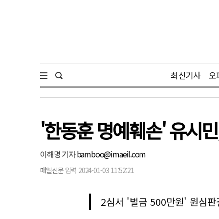
최신기사
오
'한동훈 명예훼손' 유시민
이해명 기자
bamboo@imaeil.com
매일신문
입력 2024-01-03 11:52:21
2심서 '벌금 500만원' 원심