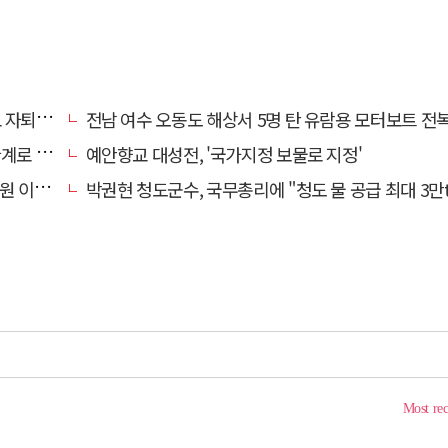
 기로에
전남 여수 오동도 해상서 5명 탄 유람용 모터보트 전복…2명 
로 추정
예안향교 대성전, '국가지정 보물로 지정'
끝 숨져
박권현 청도군수, 국무총리에 "청도 물 공급 최대 3만t 늘려