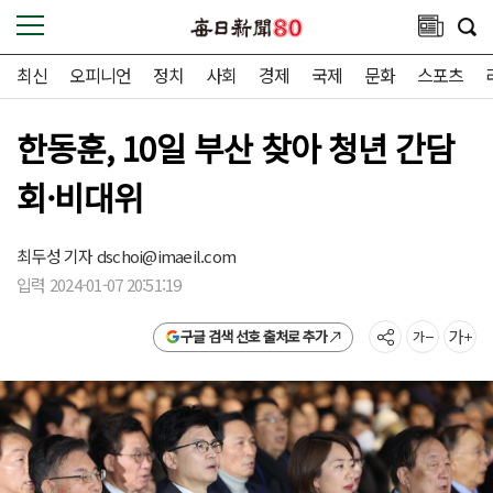
최신
오피니언
정치
사회
경제
국제
문화
스포츠
한동훈, 10일 부산 찾아 청년 간담
회·비대위
최두성 기자
dschoi@imaeil.com
입력 2024-01-07 20:51:19
구글 검색 선호 출처로 추가