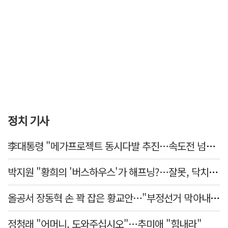
정치 기사
李대통령 "메가프로젝트 동시다발 추진…속도전 넘어 전격전"
박지원 "황희의 '버스하우스'가 해프닝?…잘못, 닥치고 사과해야"
올공서 장동혁 손 꽉 잡은 황교안…"부정선거 막아내기 함께 하자"
정청래 "어머니, 도와주십시오"…추미애 "힘내라"