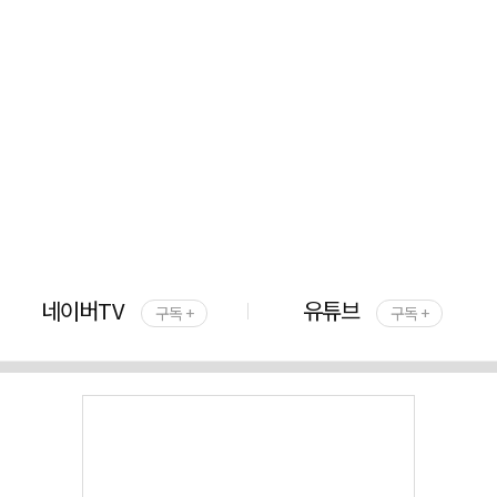
네이버TV
유튜브
구독 +
구독 +