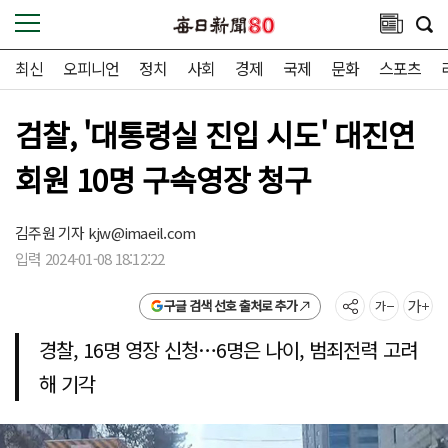
최신
오피니언
정치
사회
경제
국제
문화
스포츠
검찰, '대통령실 진입 시도' 대진연
회원 10명 구속영장 청구
김주원 기자
kjw@imaeil.com
입력 2024-01-08 18:12:22
구글 검색 선호 출처로 추가
경찰, 16명 영장 신청…6명은 나이, 범죄전력 고려
해 기각