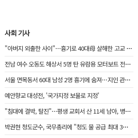
사회 기사
"아버지 외출한 사이"…흉기로 40대母 살해한 고교 자퇴생, 구속 기로에
전남 여수 오동도 해상서 5명 탄 유람용 모터보트 전복…2명 숨져
서울 면목동서 60대 남성 2명 흉기에 숨져…지인 관계로 추정
예안향교 대성전, '국가지정 보물로 지정'
"침대에 결박, 탈진"…평생 교회서 산 11세 남아, 병원 이송 끝 숨져
박권현 청도군수, 국무총리에 "청도 물 공급 최대 3만t 늘려달라"