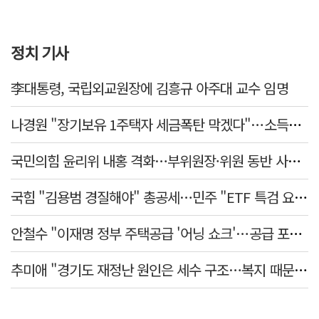
정치 기사
李대통령, 국립외교원장에 김흥규 아주대 교수 임명
나경원 "장기보유 1주택자 세금폭탄 막겠다"…소득세법 개정안 발의
국민의힘 윤리위 내홍 격화…부위원장·위원 동반 사퇴 선언
국힘 "김용범 경질해야" 총공세…민주 "ETF 특검 요구는 마타도어"
안철수 "이재명 정부 주택공급 '어닝 쇼크'…공급 포기한 대통령"
추미애 "경기도 재정난 원인은 세수 구조…복지 때문 아냐"