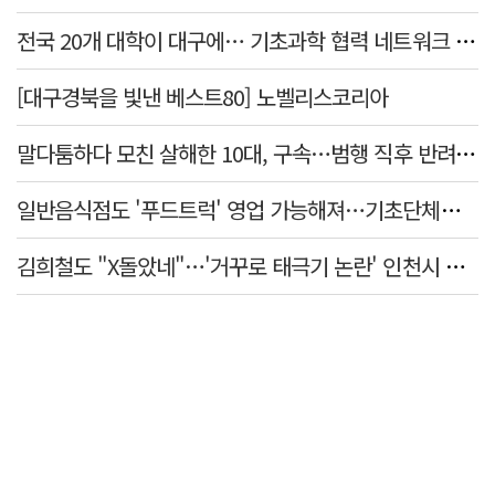
전국 20개 대학이 대구에… 기초과학 협력 네트워크 출범하다
[대구경북을 빛낸 베스트80] 노벨리스코리아
말다툼하다 모친 살해한 10대, 구속…범행 직후 반려견도 죽여
일반음식점도 '푸드트럭' 영업 가능해져…기초단체별 조례 개정 움직임
김희철도 "X돌았네"…'거꾸로 태극기 논란' 인천시 현수막, 이틀 만에 철거