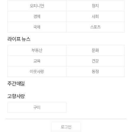
오피니언
정치
경제
사회
국제
스포츠
라이프 뉴스
부동산
문화
교육
건강
이웃사랑
동정
주간매일
고향사랑
구미
로그인