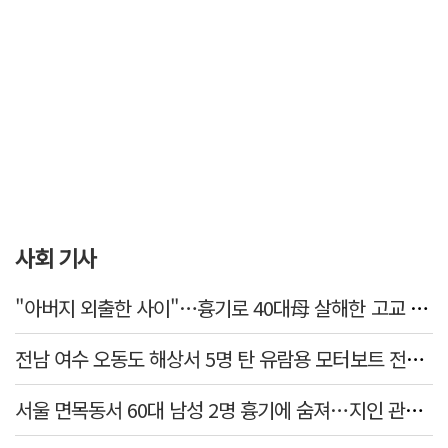
사회 기사
"아버지 외출한 사이"…흉기로 40대母 살해한 고교 자퇴생, 구속 기로에
전남 여수 오동도 해상서 5명 탄 유람용 모터보트 전복…2명 숨져
서울 면목동서 60대 남성 2명 흉기에 숨져…지인 관계로 추정