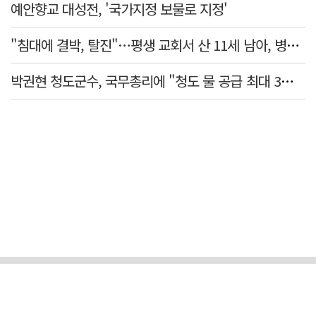
예안향교 대성전, '국가지정 보물로 지정'
"침대에 결박, 탈진"…평생 교회서 산 11세 남아, 병원 이송 끝 숨져
박권현 청도군수, 국무총리에 "청도 물 공급 최대 3만t 늘려달라"