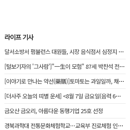
라이프 기사
달서소방서 펌뷸런스 대원들, 시장 음식점서 심정지 환자 생명 살려
[털보기자의 '그사람']"一生이 모험" 87세 박찬석 전 경북대 총장
[이야기로 만나는 약선(藥膳)]토마토는 과일일까, 채소일까
[더사주 오늘의 띠별 운세] <8월 7일 금요일(음력 6월25일)>
금오산 금오리, 아름다운 동행기업 25호 선정
경북과학대 전통문화체험학교…교육부 진로체험 인증기관 선정