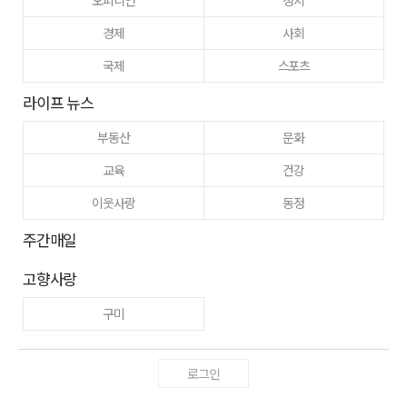
오피니언
정치
경제
사회
국제
스포츠
라이프 뉴스
부동산
문화
교육
건강
이웃사랑
동정
주간매일
고향사랑
구미
로그인