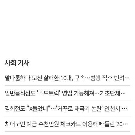
사회 기사
말다툼하다 모친 살해한 10대, 구속…범행 직후 반려견도 죽여
일반음식점도 '푸드트럭' 영업 가능해져…기초단체별 조례 개정 움직임
김희철도 "X돌았네"…'거꾸로 태극기 논란' 인천시 현수막, 이틀 만에 철거
치매노인 예금 수천만원 체크카드 이용해 빼돌린 70대 간병인, 집행유예