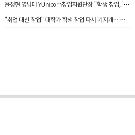
윤정현 영남대 YUnicorn창업지원단장 "학생 창업, '팀 빌딩'이 제일 중요"
"취업 대신 창업" 대학가 학생 창업 다시 기지개… 창업자·기업·매출 동반 성장