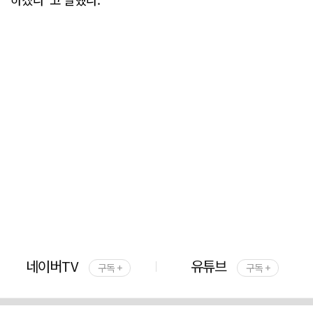
네이버TV
유튜브
구독 +
구독 +