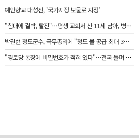
예안향교 대성전, '국가지정 보물로 지정'
"침대에 결박, 탈진"…평생 교회서 산 11세 남아, 병원 이송 끝 숨져
박권현 청도군수, 국무총리에 "청도 물 공급 최대 3만t 늘려달라"
"경로당 통장에 비밀번호가 적혀 있다"…전국 돌며 경로당 13곳 턴 30대 구속