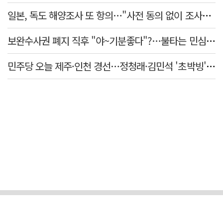
일본, 독도 해양조사 또 항의…"사전 동의 없이 조사" 주장
보완수사권 폐지 직후 "야~기분좋다"?…불타는 민심에 기름, 민주당 '말말말'[금주의 정치舌전]
민주당 오늘 제주·인천 경선…정청래·김민석 '초박빙' 승부