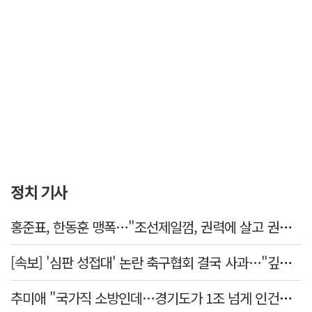
정치 기사
홍준표, 한동훈 맹폭…"조선제일껌, 권력에 살고 권력에 죽었다"
[속보] '심판 성접대' 논란 축구협회 결국 사과…"깊이 반성, 쇄신하겠다"
추미애 "국가직 소방인데…경기도가 1조 넘게 인건비 대납"