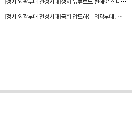
[정치 외곽부대 전성시대]정치 유튜브도 변해야 한다 "화합과 존중"
[정치 외곽부대 전성시대]국회 압도하는 외곽부대, 목소리 왜 커지나?