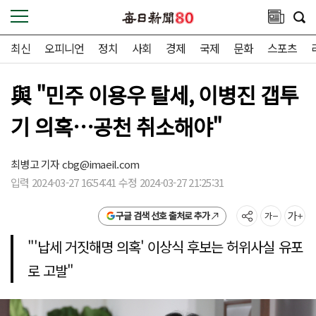
최신
오피니언
정치
사회
경제
국제
문화
스포츠
與 "민주 이용우 탈세, 이병진 갭투
기 의혹…공천 취소해야"
최병고 기자
cbg@imaeil.com
입력 2024-03-27 16:54:41 수정 2024-03-27 21:25:31
구글 검색 선호 출처로 추가
"'납세 거짓해명 의혹' 이상식 후보는 허위사실 유포
로 고발"