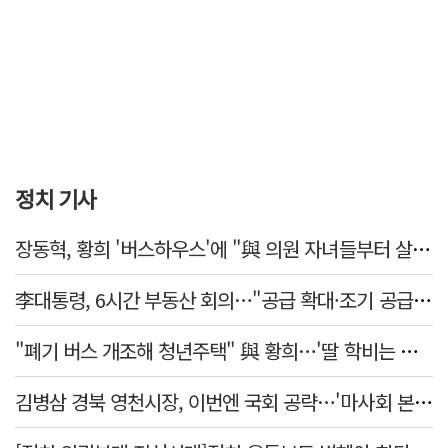
정치 기사
장동혁, 황희 '버스하우스'에 "與 의원 자녀들부터 살아보면 어떨까?"
李대통령, 6시간 부동산 회의…"공급 확대·조기 공급 과감히 실천"
"폐기 버스 개조해 청년주택" 與 황희…'딸 학비는 年 4200만원'
김병삼 경북 영천시장, 이번엔 국회 공략…'마사회 본사 이전·광역교통망 확충' 요청