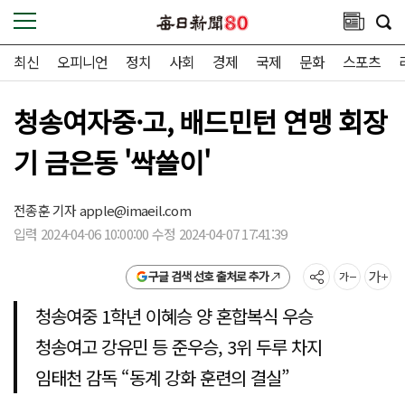
최신
오피니언
정치
사회
경제
국제
문화
스포츠
청송여자중·고, 배드민턴 연맹 회장
기 금은동 '싹쓸이'
전종훈 기자
apple@imaeil.com
입력 2024-04-06 10:00:00 수정 2024-04-07 17:41:39
구글 검색 선호 출처로 추가
청송여중 1학년 이혜승 양 혼합복식 우승
청송여고 강유민 등 준우승, 3위 두루 차지
임태천 감독 “동계 강화 훈련의 결실”