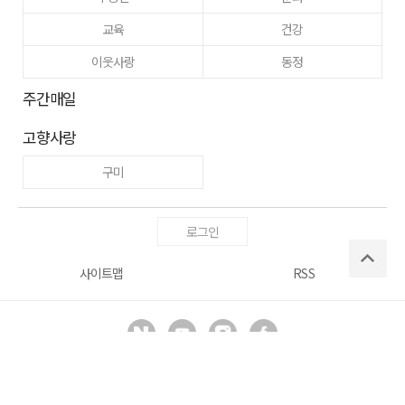
교육
건강
이웃사랑
동정
주간매일
고향사랑
구미
로그인
사이트맵
RSS
Copyright ⓒ
매일신문사
All right reserved