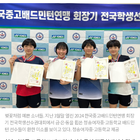
벚꽃처럼 예쁜 소녀들. 지난 3월말 열린 2024 한국중고배드민턴연맹 회장
기 전국학생선수권대회에서 금·은·동을 휩쓴 청송여자중·고등학교 배드민
턴 선수들이 환한 미소를 보이고 있다. 청송여자중·고등학교 제공