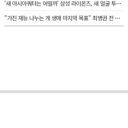
'새 아시아쿼터는 어떨까' 삼성 라이온즈, 새 얼굴 투수 미야모리 영입
"가진 재능 나누는 게 생애 마지막 목표" 최병권 전 대구체고 복싱 감독