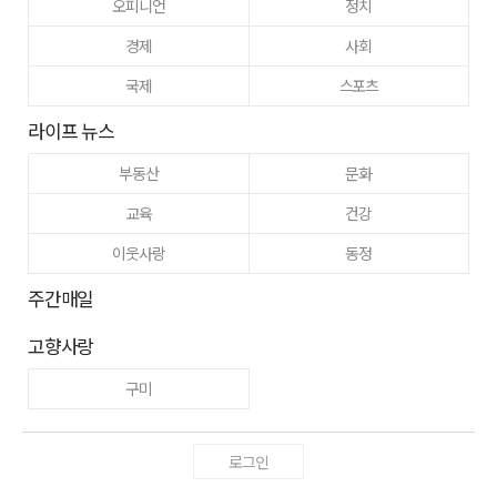
오피니언
정치
경제
사회
국제
스포츠
라이프 뉴스
부동산
문화
교육
건강
이웃사랑
동정
주간매일
고향사랑
구미
로그인