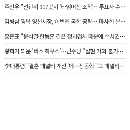
주진우 "선관위 117곳서 '타임머신 조작'…투표자 수 미리 입력"
김병삼 경북 영천시장, 이번엔 국회 공략…'마사회 본사 이전·광역교통망 확충' 요청
홍준표 "윤석열·한동훈 같은 정치검사 때문에 수사권마저 탈취 당해"
황희가 띄운 '버스 하우스'…민주당 "실현 거의 불가능, 해프닝으로 봐달라"
李대통령 "결혼 페널티 개선"에…장동혁 "그 페널티 만든 게 이 정권"