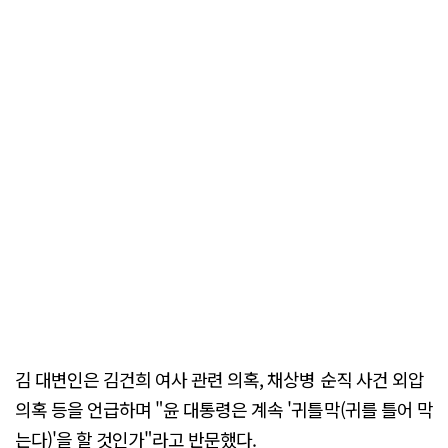
김 대변인은 김건희 여사 관련 의혹, 채상병 순직 사건 외압
의혹 등을 언급하며 "윤 대통령은 계속 '귀틀막(귀를 틀어 막
는다)'을 할 것인가"라고 반문했다.