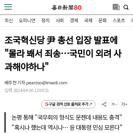
최신
오피니언
정치
사회
경제
국제
문화
스포츠
조국혁신당 尹 총선 입장 발표에
"몰라 봬서 죄송…국민이 외려 사
과해야하나"
배주현 기자
pearzoo@imaeil.com
입력 2024-04-16 12:00:31
구글 검색 선호 출처로 추가
논평 통해 "국무회의 형식도 문젠데 내용도 충격"
"혹시나 했는데 역시나… 윤 대통령 민심 모른다"