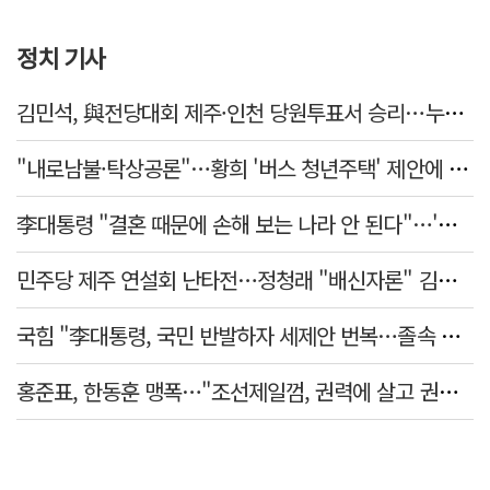
정치 기사
김민석, 與전당대회 제주·인천 당원투표서 승리…누적 득표는 '초박빙'
"내로남불·탁상공론"…황희 '버스 청년주택' 제안에 與 내부서도 쓴소리
李대통령 "결혼 때문에 손해 보는 나라 안 된다"…'결혼 페널티' 22개 손본다
민주당 제주 연설회 난타전…정청래 "배신자론" 김민석 "관리 무능"
국힘 "李대통령, 국민 반발하자 세제안 번복…졸속 국정 즉각 중단"
홍준표, 한동훈 맹폭…"조선제일껌, 권력에 살고 권력에 죽었다"