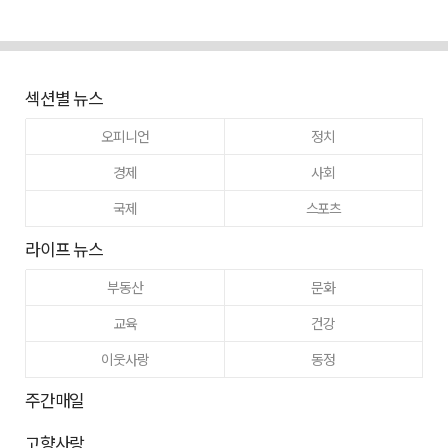
섹션별 뉴스
오피니언
정치
경제
사회
국제
스포츠
라이프 뉴스
부동산
문화
교육
건강
이웃사랑
동정
주간매일
고향사랑